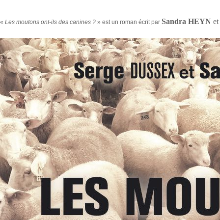
Sandra HEYN
e
«
Les moutons ont-ils des canines ?
» est un roman écrit par