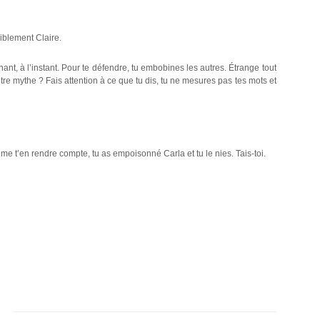
aiblement Claire.
ant, à l’instant. Pour te défendre, tu embobines les autres. Étrange tout
tre mythe ? Fais attention à ce que tu dis, tu ne mesures pas tes mots et
e t’en rendre compte, tu as empoisonné Carla et tu le nies. Tais-toi.