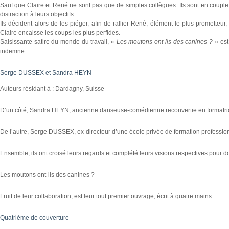
Sauf que Claire et René ne sont pas que de simples collègues. Ils sont en couple. E
distraction à leurs objectifs.
Ils décident alors de les piéger, afin de rallier René, élément le plus prometteu
Claire encaisse les coups les plus perfides.
Saisissante satire du monde du travail, «
Les moutons ont-ils des canines ?
» est
indemne…
Serge DUSSEX et Sandra HEYN
Auteurs résidant à : Dardagny, Suisse
D’un côté, Sandra HEYN, ancienne danseuse-comédienne reconvertie en formatri
De l’autre, Serge DUSSEX, ex-directeur d’une école privée de formation profession
Ensemble, ils ont croisé leurs regards et complété leurs visions respectives pour d
Les moutons ont-ils des canines ?
Fruit de leur collaboration, est leur tout premier ouvrage, écrit à quatre mains.
Quatrième de couverture