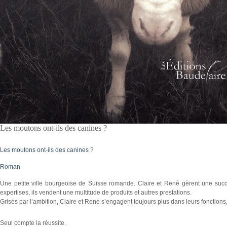
Les moutons ont-ils des canines ?
Les moutons ont-ils des canines ?
Roman
Une petite ville bourgeoise de Suisse romande. Claire et René gèrent une succu
expertises, ils vendent une multitude de produits et autres prestations.
Grisés par l’ambition, Claire et René s’engagent toujours plus dans leurs fonctions
Seul compte la réussite.