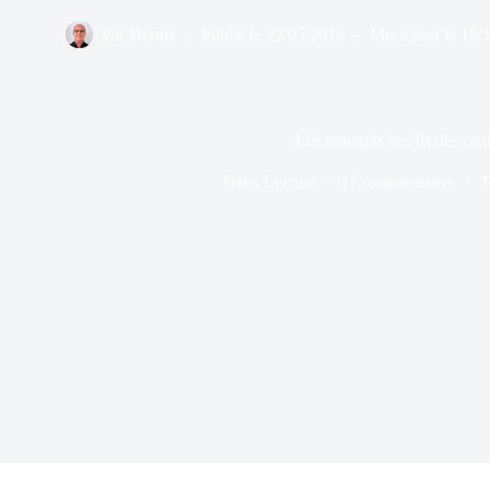
Par
Bernie
Publié le
22/05/2016
Mis à jour le
15/
Les moutons ont-ils des can
Dans
Lecture
11 commentaires
T