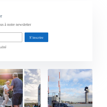
er
us à notre newsletter
S’inscrire
alité