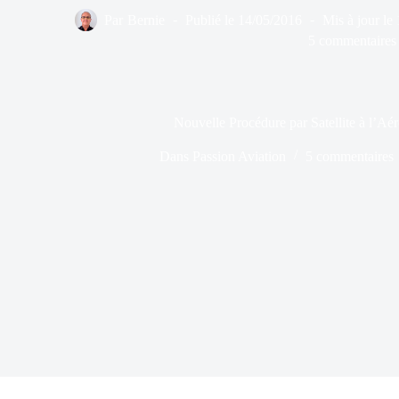
Par
Bernie
Publié le
14/05/2016
Mis à jour le
5 commentaires
Nouvelle Procédure par Satellite à l’A
Dans
Passion Aviation
5 commentaires