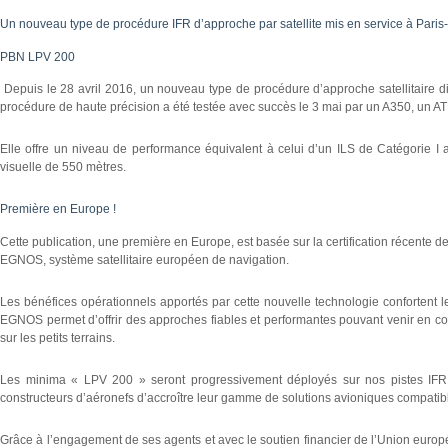
Un nouveau type de procédure IFR d’approche par satellite mis en service à Pari
PBN LPV 200
Depuis le 28 avril 2016, un nouveau type de procédure d’approche satellitaire d
procédure de haute précision a été testée avec succès le 3 mai par un A350, un A
Elle offre un niveau de performance équivalent à celui d’un ILS de Catégorie I
visuelle de 550 mètres.
Première en Europe !
Cette publication, une première en Europe, est basée sur la certification récente d
EGNOS, système satellitaire européen de navigation.
Les bénéfices opérationnels apportés par cette nouvelle technologie confortent 
EGNOS permet d’offrir des approches fiables et performantes pouvant venir en c
sur les petits terrains.
Les minima « LPV 200 » seront progressivement déployés sur nos pistes IFR.
constructeurs d’aéronefs d’accroître leur gamme de solutions avioniques compat
Grâce à l’engagement de ses agents et avec le soutien financier de l’Union euro