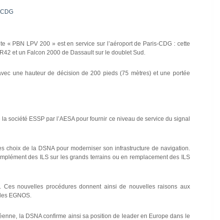
s-CDG
ite « PBN LPV 200 » est en service sur l’aéroport de Paris-CDG : cette
TR42 et un Falcon 2000 de Dassault sur le doublet Sud.
 avec une hauteur de décision de 200 pieds (75 mètres) et une portée
e la société ESSP par l’AESA pour fournir ce niveau de service du signal
les choix de la DSNA pour moderniser son infrastructure de navigation.
omplément des ILS sur les grands terrains ou en remplacement des ILS
 Ces nouvelles procédures donnent ainsi de nouvelles raisons aux
ibles EGNOS.
péenne, la DSNA confirme ainsi sa position de leader en Europe dans le