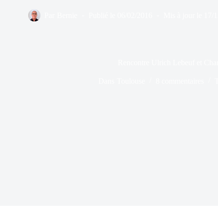
Par
Bernie
Publié le
06/02/2016
Mis à jour le
17/
Rencontre Ulrich Lebeuf et Cha
Dans
Toulouse
8 commentaires
T