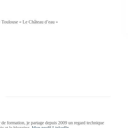
ue Toulouse « Le Château d’eau »
 de formation, je partage depuis 2009 un regard technique
mie et le blogging.
Mon profil LinkedIn