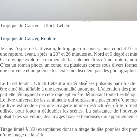
Tropique du Cancer – Ulrich Lebeuf
Tropique du Cancer, Rupture
Je suis l’esprit de la division, le tropique du cancer, ainsi conclut l
une rupture, avant, après, à 23° et 26 minutes au Nord et 0 degré et mi
Cet ouvrage explore le moment du basculement lors d’une rupture, nou
C’est un roman photo, un conte, ou plusieurs contes sous divers formes
une nouvelle et un poème, les textes ne discutent pas des photographie
Le fil est tendu : Ulrich Lebeuf a matérialisé ses pulsions par un acte
être aimé identifiable à une personnalité anonyme. L’altération des phot
partielle témoignent de cette rage éphémère définissant toute l’esthétiqu
Le livre universalise les sentiments qui surgissent a posteriori d’une ru
Le livre est modelé par une imagerie intime déstructurée, où le format 
utilisée pour jouer à dédoubler les scènes. La substance de l’ouvra
pulsatif des souvenirs, des images fixes et heureuses qui appartiennent 
Tirage limité à 350 exemplaires dont un tirage de tête pour les dix pre
d’une image de la série