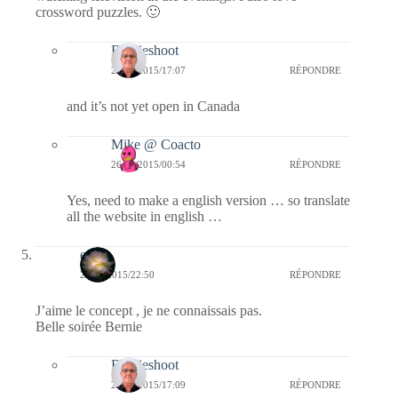
crossword puzzles. 🙂
Bernieshoot
23/09/2015/17:07
RÉPONDRE
and it’s not yet open in Canada
Mike @ Coacto
26/09/2015/00:54
RÉPONDRE
Yes, need to make a english version … so translate
all the website in english …
erato
22/09/2015/22:50
RÉPONDRE
J’aime le concept , je ne connaissais pas.
Belle soirée Bernie
Bernieshoot
23/09/2015/17:09
RÉPONDRE