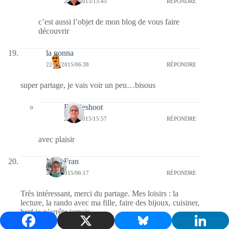
22/09/2015/15:45
RÉPONDRE
c’est aussi l’objet de mon blog de vous faire
découvrir
la nonna
22/09/2015/06:38
RÉPONDRE
super partage, je vais voir un peu…bisous
Bernieshoot
22/09/2015/15:57
RÉPONDRE
avec plaisir
NanyFran
22/09/2015/06:17
RÉPONDRE
Très intéressant, merci du partage. Mes loisirs : la
lecture, la rando avec ma fille, faire des bijoux, cuisiner,
bref je n’arrête jamais.
Bon mardi.