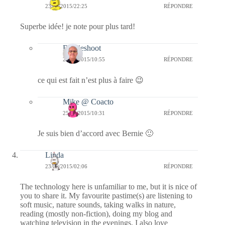
23/09/2015/22:25
RÉPONDRE
Superbe idée! je note pour plus tard!
Bernieshoot
24/09/2015/10:55
RÉPONDRE
ce qui est fait n’est plus à faire 😉
Mike @ Coacto
25/09/2015/10:31
RÉPONDRE
Je suis bien d’accord avec Bernie 🙂
Linda
23/09/2015/02:06
RÉPONDRE
The technology here is unfamiliar to me, but it is nice of
you to share it. My favourite pastime(s) are listening to
soft music, nature sounds, taking walks in nature,
reading (mostly non-fiction), doing my blog and
watching television in the evenings. I also love