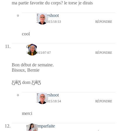
ma partie favorite du corps? le torse je dirais
Bernieshoot
23/04/2015/18:53
RÉPONDRE
cool
dom
13/04/2015/07:07
RÉPONDRE
Bon début de semaine.
Bisoux, Bernie
Ƹ̵̡Ӝ̵̨̄Ʒ dom Ƹ̵̡Ӝ̵̨̄Ʒ
Bernieshoot
23/04/2015/18:54
RÉPONDRE
merci
melolimparfaite