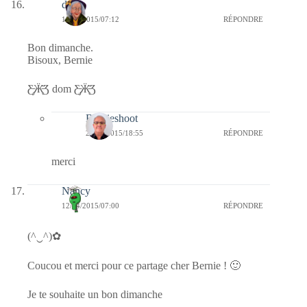
dom
12/04/2015/07:12
RÉPONDRE
Bon dimanche.
Bisoux, Bernie
Ƹ̵̡Ӝ̵̨̄Ʒ dom Ƹ̵̡Ӝ̵̨̄Ʒ
Bernieshoot
23/04/2015/18:55
RÉPONDRE
merci
Nancy
12/04/2015/07:00
RÉPONDRE
(^‿^)✿
Coucou et merci pour ce partage cher Bernie ! 🙂
Je te souhaite un bon dimanche