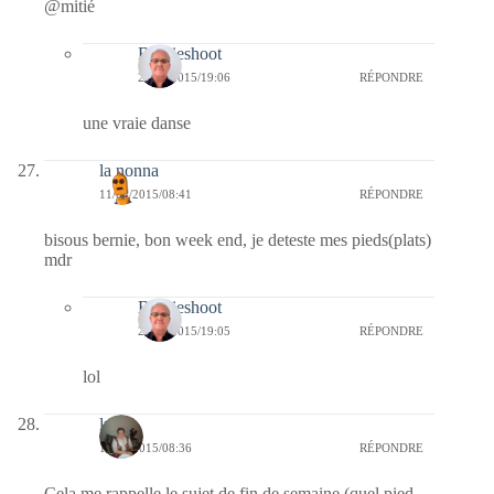
@mitié
Bernieshoot
23/04/2015/19:06
RÉPONDRE
une vraie danse
la nonna
11/04/2015/08:41
RÉPONDRE
bisous bernie, bon week end, je deteste mes pieds(plats)
mdr
Bernieshoot
23/04/2015/19:05
RÉPONDRE
lol
lucia
11/04/2015/08:36
RÉPONDRE
Cela me rappelle le sujet de fin de semaine (quel pied