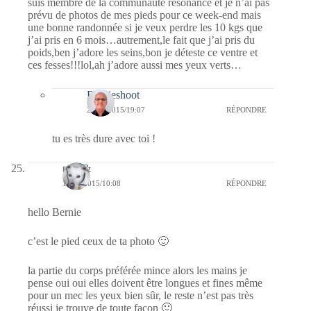
suis membre de la communauté résonance et je n’ai pas
prévu de photos de mes pieds pour ce week-end mais
une bonne randonnée si je veux perdre les 10 kgs que
j’ai pris en 6 mois…autrement,le fait que j’ai pris du
poids,ben j’adore les seins,bon je déteste ce ventre et
ces fesses!!!lol,ah j’adore aussi mes yeux verts…
Bernieshoot
23/04/2015/19:07
RÉPONDRE
tu es très dure avec toi !
nays&
11/04/2015/10:08
RÉPONDRE
hello Bernie
c’est le pied ceux de ta photo 🙂
la partie du corps préférée mince alors les mains je
pense oui oui elles doivent être longues et fines même
pour un mec les yeux bien sûr, le reste n’est pas très
réussi je trouve de toute façon 🙂