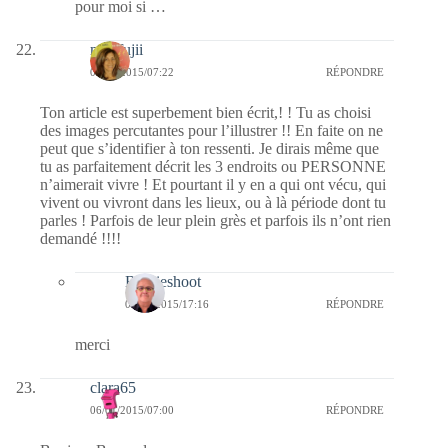
pour moi si …
missfujii
06/01/2015/07:22
RÉPONDRE
Ton article est superbement bien écrit,! ! Tu as choisi
des images percutantes pour l’illustrer !! En faite on ne
peut que s’identifier à ton ressenti. Je dirais même que
tu as parfaitement décrit les 3 endroits ou PERSONNE
n’aimerait vivre ! Et pourtant il y en a qui ont vécu, qui
vivent ou vivront dans les lieux, ou à là période dont tu
parles ! Parfois de leur plein grès et parfois ils n’ont rien
demandé !!!!
Bernieshoot
08/01/2015/17:16
RÉPONDRE
merci
clara65
06/01/2015/07:00
RÉPONDRE