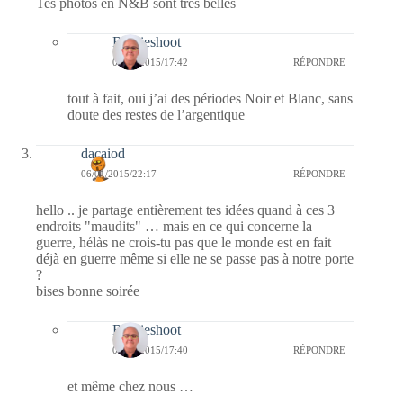
Tes photos en N&B sont très belles
Bernieshoot
08/01/2015/17:42
RÉPONDRE
tout à fait, oui j’ai des périodes Noir et Blanc, sans
doute des restes de l’argentique
dacaiod
06/01/2015/22:17
RÉPONDRE
hello .. je partage entièrement tes idées quand à ces 3
endroits "maudits" … mais en ce qui concerne la
guerre, hélàs ne crois-tu pas que le monde est en fait
déjà en guerre même si elle ne se passe pas à notre porte
?
bises bonne soirée
Bernieshoot
08/01/2015/17:40
RÉPONDRE
et même chez nous …