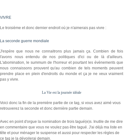
VIVRE
Le troisième et donc dernier endroit où je n'aimerais pas vivre :
La seconde guerre mondiale
J'espère que nous ne connaitrons plus jamais ça. Combien de fois
l'avons nous entendu de nos politiques d'ici ou de là d'ailleurs.
L'abomination, le summum de l'horreur et pourtant les évènements que
nous connaissons prouvent qu'au combien de tels moments peuvent
prendre place en plein d'endroits du monde et ça je ne veux vraiment
pas y vivre.
La Vie est la journée idéale
Voici donc la fin de la première partie de ce tag, si vous avez aimé vous
retrouverez la seconde et donc dernière partie demain.
Avec en point d'orgue la nomination de trois tagué(e)s. Inutile de me dire
en commentaire que vous ne voulez pas être tagué. J'ai déjà ma liste en
tête et pour ménager le suspense et aussi pour respecter les règles de
ce tag je la dévoilerai demain.