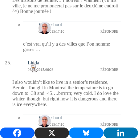
Les maisons de retraite… l’horreur ! vraiment (Vu ma
ville, je ne me prononcerai pas sur le deuxième endroit
^^) Bonne journée !
Bernieshoot
08/01/2015/17:10
RÉPONDRE
c’est vrai qu’il y a des villes que l’on nomme
grises …
Linda
06/01/2015/06:23
RÉPONDRE
I also wouldn’t like to live in a senior’s residence,
Bernie. Tonight in Montreal the temperature is to go
down to -38 and -45….brrrrrrr, very cold. I do love the
winter, though, but right now it is dangerous and there
is ice everywhere.
Bernieshoot
08/01/2015/17:10
RÉPONDRE
so cold in Montreal !