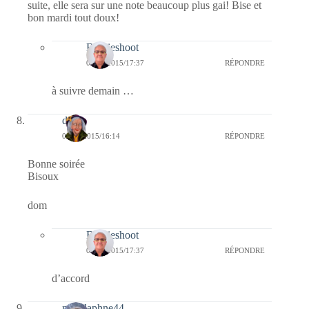
suite, elle sera sur une note beaucoup plus gai! Bise et
bon mardi tout doux!
Bernieshoot
08/01/2015/17:37
RÉPONDRE
à suivre demain …
dom
06/01/2015/16:14
RÉPONDRE
Bonne soirée
Bisoux
dom
Bernieshoot
08/01/2015/17:37
RÉPONDRE
d’accord
missdaphne44