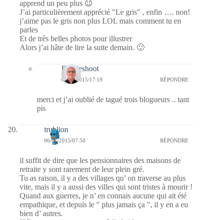
apprend un peu plus 😉
J’ai particulièrement apprécié "Le gris" , enfin …. non!
j’aime pas le gris non plus LOL mais comment tu en
parles
Et de très belles photos pour illustrer
Alors j’ai hâte de lire la suite demain. 🙂
Bernieshoot
08/01/2015/17:19
RÉPONDRE
merci et j’ai oublié de tagué trois blogueurs .. tant
pis
trublion
06/01/2015/07:50
RÉPONDRE
il suffit de dire que les pensionnaires des maisons de
retraite y sont rarement de leur plein gré.
Tu as raison, il y a des villages qu’ on traverse au plus
vite, mais il y a aussi des villes qui sont tristes à mourir !
Quand aux guerres, je n’ en connais aucune qui ait été
empathique, et depuis le " plus jamais ça ", il y en a eu
bien d’ autres.