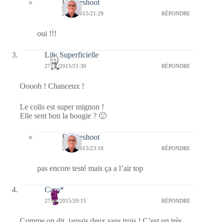
Bernieshoot
28/01/2015/21:29
RÉPONDRE
oui !!!
Lily Superficielle
27/01/2015/21:30
RÉPONDRE
Ooooh ! Chanceux !
Le colis est super mignon !
Elle sent bon la bougie ? 🙂
Bernieshoot
27/01/2015/23:10
RÉPONDRE
pas encore testé mais ça a l’air top
Caro*
27/01/2015/20:15
RÉPONDRE
Comme on dit, jamais deux sans trois ! C’est un très