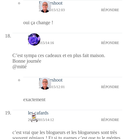
Bernieshoot
27/01/2015/12:03
RÉPONDRE
oui ça change !
covix
26/01/2015/14:16
RÉPONDRE
C’est sympa ces cadeaux et en plus fait maison.
Bonne journée
@mitié
Bernieshoot
27/01/2015/12:01
RÉPONDRE
exactement
les cafards
26/01/2015/14:12
RÉPONDRE
c’est vrai que les blogueurs et les blogueuses sont très
souvent géniaux ! Et si tu gagnes c’est que tu le mérites.