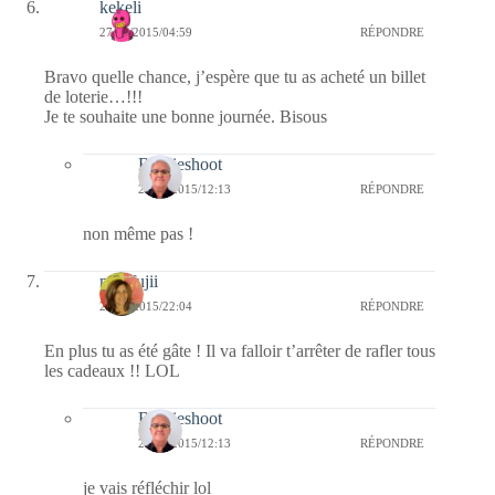
kekeli
27/01/2015/04:59
RÉPONDRE
Bravo quelle chance, j’espère que tu as acheté un billet
de loterie…!!!
Je te souhaite une bonne journée. Bisous
Bernieshoot
27/01/2015/12:13
RÉPONDRE
non même pas !
missfujii
26/01/2015/22:04
RÉPONDRE
En plus tu as été gâte ! Il va falloir t’arrêter de rafler tous
les cadeaux !! LOL
Bernieshoot
27/01/2015/12:13
RÉPONDRE
je vais réfléchir lol