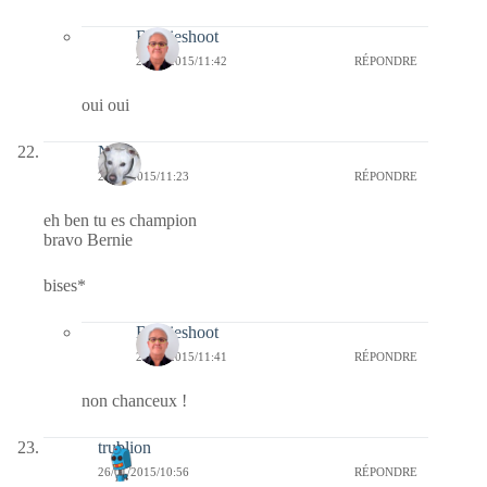
Bernieshoot
27/01/2015/11:42
RÉPONDRE
oui oui
Nays
26/01/2015/11:23
RÉPONDRE
eh ben tu es champion
bravo Bernie
bises*
Bernieshoot
27/01/2015/11:41
RÉPONDRE
non chanceux !
trublion
26/01/2015/10:56
RÉPONDRE