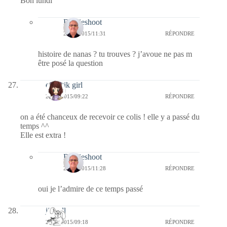
Bon lundi
Bernieshoot
27/01/2015/11:31
RÉPONDRE
histoire de nanas ? tu trouves ? j’avoue ne pas m
être posé la question
eclectik girl
26/01/2015/09:22
RÉPONDRE
on a été chanceux de recevoir ce colis ! elle y a passé du
temps ^^
Elle est extra !
Bernieshoot
27/01/2015/11:28
RÉPONDRE
oui je l’admire de ce temps passé
jill bill
26/01/2015/09:18
RÉPONDRE