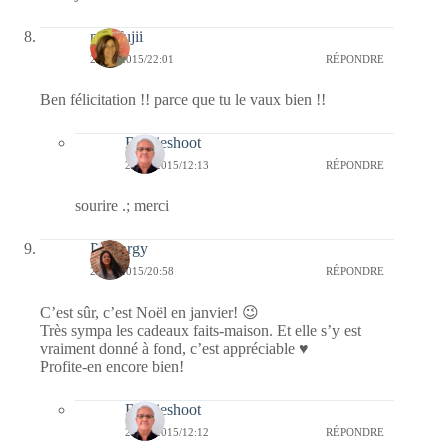
missfujii
26/01/2015/22:01
RÉPONDRE
Ben félicitation !! parce que tu le vaux bien !!
Bernieshoot
27/01/2015/12:13
RÉPONDRE
sourire .; merci
Purenrgy
26/01/2015/20:58
RÉPONDRE
C’est sûr, c’est Noël en janvier! 😉
Très sympa les cadeaux faits-maison. Et elle s’y est
vraiment donné à fond, c’est appréciable ♥
Profite-en encore bien!
Bernieshoot
27/01/2015/12:12
RÉPONDRE