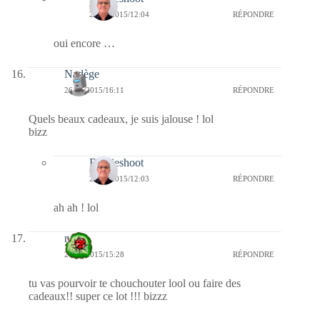
27/01/2015/12:04
RÉPONDRE
oui encore …
Nadège
26/01/2015/16:11
RÉPONDRE
Quels beaux cadeaux, je suis jalouse ! lol
bizz
Bernieshoot
27/01/2015/12:03
RÉPONDRE
ah ah ! lol
nessa
26/01/2015/15:28
RÉPONDRE
tu vas pourvoir te chouchouter lool ou faire des
cadeaux!! super ce lot !!! bizzz