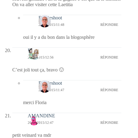
On va aller visiter cette Laetitia
Bernieshoot
27/01/2015/11:48
RÉPONDRE
oui il y a du bon dans la blogosphère
Floria
26/01/2015/12:56
RÉPONDRE
C’est joli tout ça, bravo 🙂
Bernieshoot
27/01/2015/11:47
RÉPONDRE
merci Floria
AMANDINE
26/01/2015/12:47
RÉPONDRE
petit veinard va mdr