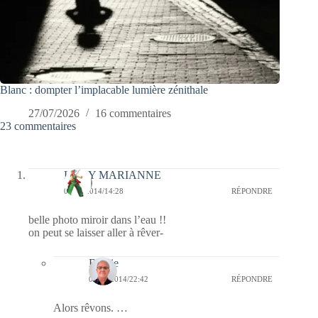
Blanc : dompter l’implacable lumière zénithale
27/07/2026
16 commentaires
23 commentaires
LADY MARIANNE
06/08/2014/14:28
RÉPONDRE
belle photo miroir dans l’eau !!
on peut se laisser aller à rêver-
Bernie
06/08/2014/22:42
RÉPONDRE
Alors rêvons. …