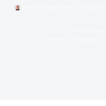
Par
Bernie
Publié le
17/09/2012
Mis à jour le
25/
Chat – Flou – Douceur
Dans
Photos
52 commentaires
T