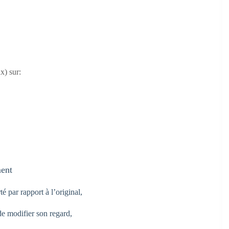
x) sur:
ment
é par rapport à l’original,
de modifier son regard,