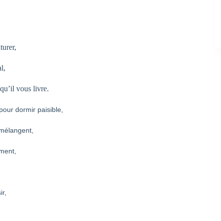
turer,
l,
qu’il vous livre.
pour dormir paisible,
 mélangent,
ment,
ir,