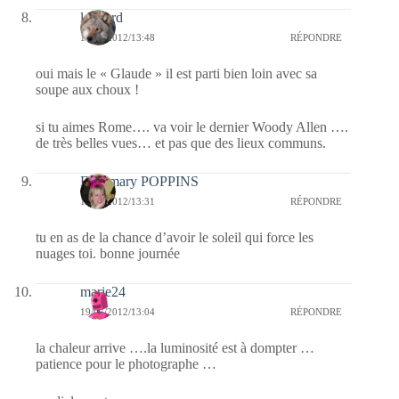
louvard
19/07/2012/13:48
RÉPONDRE
oui mais le « Glaude » il est parti bien loin avec sa
soupe aux choux !
si tu aimes Rome…. va voir le dernier Woody Allen ….
de très belles vues… et pas que des lieux communs.
Fabymary POPPINS
19/07/2012/13:31
RÉPONDRE
tu en as de la chance d’avoir le soleil qui force les
nuages toi. bonne journée
marie24
19/07/2012/13:04
RÉPONDRE
la chaleur arrive ….la luminosité est à dompter …
patience pour le photographe …