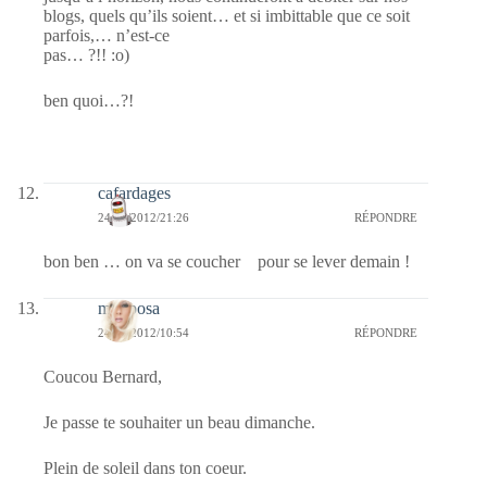
blogs, quels qu’ils soient… et si imbittable que ce soit
parfois,… n’est-ce
pas… ?!! :o)
ben quoi…?!
cafardages
24/06/2012/21:26
RÉPONDRE
bon ben … on va se coucher pour se lever demain !
mariposa
24/06/2012/10:54
RÉPONDRE
Coucou Bernard,
Je passe te souhaiter un beau dimanche.
Plein de soleil dans ton coeur.