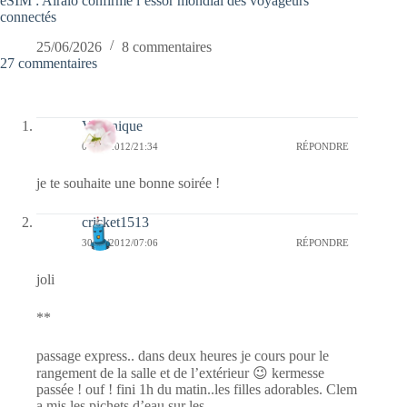
eSIM : Airalo confirme l’essor mondial des voyageurs
connectés
25/06/2026
8 commentaires
27 commentaires
Véronique
01/07/2012/21:34
RÉPONDRE
je te souhaite une bonne soirée !
cricket1513
30/06/2012/07:06
RÉPONDRE
joli
**
passage express.. dans deux heures je cours pour le
rangement de la salle et de l’extérieur 😉 kermesse
passée ! ouf ! fini 1h du matin..les filles adorables. Clem
a mis les pichets d’eau sur les