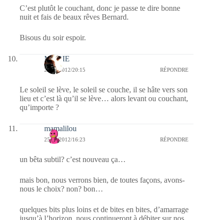
C’est plutôt le couchant, donc je passe te dire bonne
nuit et fais de beaux rêves Bernard.
Bisous du soir espoir.
MARIE
25/06/2012/20:15
RÉPONDRE
Le soleil se lève, le soleil se couche, il se hâte vers son
lieu et c’est là qu’il se lève… alors levant ou couchant,
qu’importe ?
mamalilou
25/06/2012/16:23
RÉPONDRE
un bêta subtil? c’est nouveau ça…
mais bon, nous verrons bien, de toutes façons, avons-
nous le choix? non? bon…
quelques bits plus loins et de bites en bites, d’amarrage
jusqu’à l’horizon, nous continueront à débiter sur nos