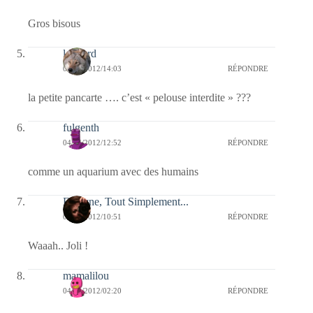
Gros bisous
louvard
04/04/2012/14:03
RÉPONDRE
la petite pancarte …. c’est « pelouse interdite » ???
fulgenth
04/04/2012/12:52
RÉPONDRE
comme un aquarium avec des humains
Evelyne, Tout Simplement...
04/04/2012/10:51
RÉPONDRE
Waaah.. Joli !
mamalilou
04/04/2012/02:20
RÉPONDRE