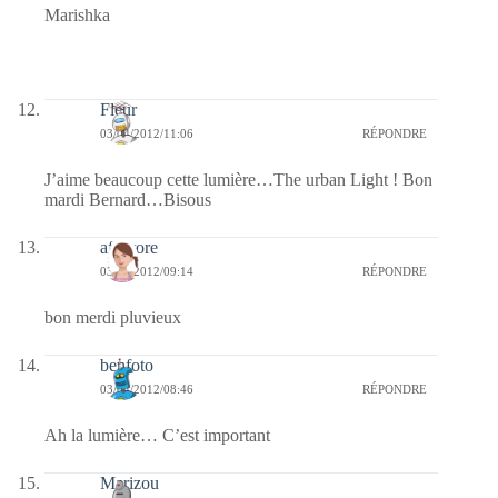
Marishka
Fleur
03/04/2012/11:06
RÉPONDRE
J’aime beaucoup cette lumière…The urban Light ! Bon
mardi Bernard…Bisous
afaurore
03/04/2012/09:14
RÉPONDRE
bon merdi pluvieux
benfoto
03/04/2012/08:46
RÉPONDRE
Ah la lumière… C’est important
Marizou