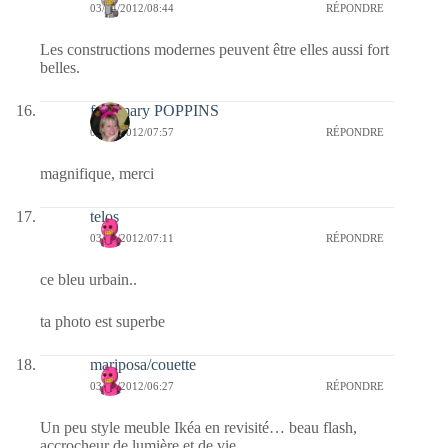
03/04/2012/08:44
RÉPONDRE
Les constructions modernes peuvent être elles aussi fort
belles.
fabymary POPPINS
03/04/2012/07:57
RÉPONDRE
magnifique, merci
telos
03/04/2012/07:11
RÉPONDRE
ce bleu urbain..
ta photo est superbe
mariposa/couette
03/04/2012/06:27
RÉPONDRE
Un peu style meuble Ikéa en revisité… beau flash,
accrocheur de lumière et de vie.