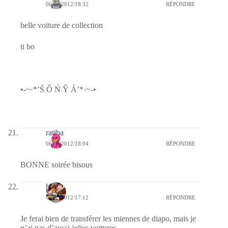
06/02/2012/18:32
RÉPONDRE
belle voiture de collection
ti bo
•-~·*’Ś Ő Ń Ŷ Á’*·~-•
ratiba
06/02/2012/18:04
RÉPONDRE
BONNE soirée bisous
boljo
06/02/2012/17:12
RÉPONDRE
Je ferai bien de transférer les miennes de diapo, mais je
n’ai pas d’aussi jolies voitures.