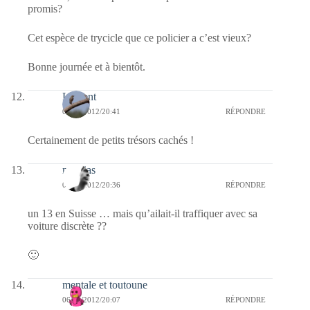
promis?
Cet espèce de trycicle que ce policier a c’est vieux?
Bonne journée et à bientôt.
Laurent
06/02/2012/20:41
RÉPONDRE
Certainement de petits trésors cachés !
mathias
06/02/2012/20:36
RÉPONDRE
un 13 en Suisse … mais qu’ailait-il traffiquer avec sa
voiture discrète ??
🙂
mentale et toutoune
06/02/2012/20:07
RÉPONDRE