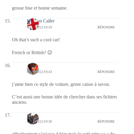
grosse bise et bonne semaine.
London Caller
06/02/2012/19:59
RÉPONDRE
Oh that’s such a cool car!
French or British? 😉
Ava
06/02/2012/19:43
RÉPONDRE
j’aime bien ce style de voiture, genre caisse à savon.
C’est aussi une bonne idée de chercher dans ses fichiers
anciens.
noel
06/02/2012/19:36
RÉPONDRE
effectivement c’est pas d hier mais le coté retro ça a du