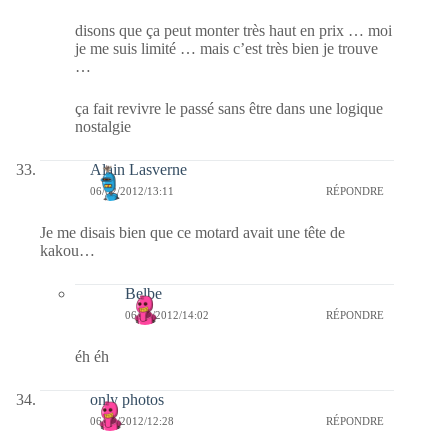
disons que ça peut monter très haut en prix … moi
je me suis limité … mais c’est très bien je trouve
…
ça fait revivre le passé sans être dans une logique
nostalgie
Alain Lasverne
06/02/2012/13:11
RÉPONDRE
Je me disais bien que ce motard avait une tête de
kakou…
Belbe
06/02/2012/14:02
RÉPONDRE
éh éh
only photos
06/02/2012/12:28
RÉPONDRE