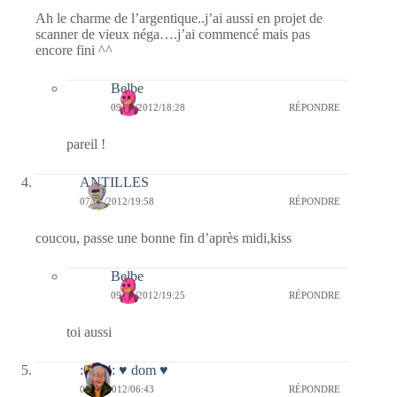
Ah le charme de l’argentique..j’ai aussi en projet de
scanner de vieux néga….j’ai commencé mais pas
encore fini ^^
Belbe
09/02/2012/18:28
RÉPONDRE
pareil !
ANTILLES
07/02/2012/19:58
RÉPONDRE
coucou, passe une bonne fin d’après midi,kiss
Belbe
09/02/2012/19:25
RÉPONDRE
toi aussi
:0014: ♥ dom ♥
07/02/2012/06:43
RÉPONDRE