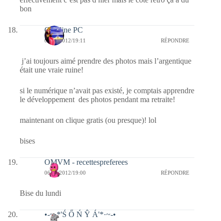
bon
Caroline PC
06/02/2012/19:11
RÉPONDRE
j’ai toujours aimé prendre des photos mais l’argentique
était une vraie ruine!
si le numérique n’avait pas existé, je comptais apprendre
le développement des photos pendant ma retraite!
maintenant on clique gratis (ou presque)! lol
bises
OMVM - recettespreferees
06/02/2012/19:00
RÉPONDRE
Bise du lundi
•-~·*'Ś Ő Ń Ŷ Á'*·~-•