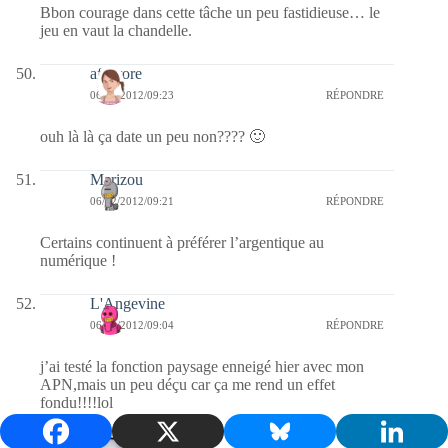
Bbon courage dans cette tâche un peu fastidieuse… le
jeu en vaut la chandelle.
afaurore
06/02/2012/09:23
RÉPONDRE
ouh là là ça date un peu non???? 🙂
Marizou
06/02/2012/09:21
RÉPONDRE
Certains continuent à préférer l’argentique au
numérique !
L'Angevine
06/02/2012/09:04
RÉPONDRE
j’ai testé la fonction paysage enneigé hier avec mon
APN,mais un peu déçu car ça me rend un effet
fondu!!!!lol
Nina Padilha