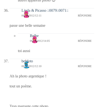
autres appareils photo 😉
Linda & Picasso ::0079::0071::
06/02/2012/12:11
RÉPONDRE
passe une belle semaine
Belbe
06/02/2012/14:05
RÉPONDRE
toi aussi
benfoto
06/02/2012/12:10
RÉPONDRE
Ah la photo argentique !
tout un poème.
Trop marrante cette photo