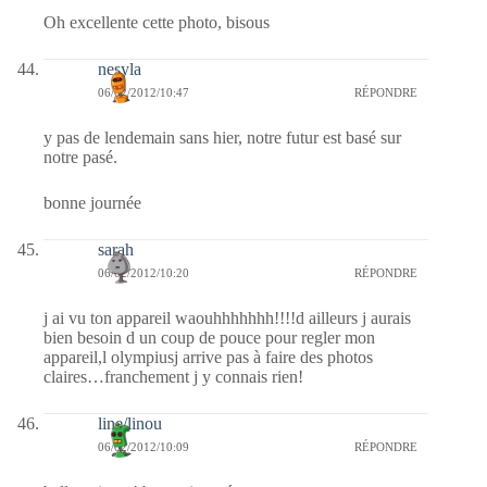
Oh excellente cette photo, bisous
nesyla
06/02/2012/10:47
RÉPONDRE
y pas de lendemain sans hier, notre futur est basé sur
notre pasé.
bonne journée
sarah
06/02/2012/10:20
RÉPONDRE
j ai vu ton appareil waouhhhhhhh!!!!d ailleurs j aurais
bien besoin d un coup de pouce pour regler mon
appareil,l olympiusj arrive pas à faire des photos
claires…franchement j y connais rien!
line/linou
06/02/2012/10:09
RÉPONDRE