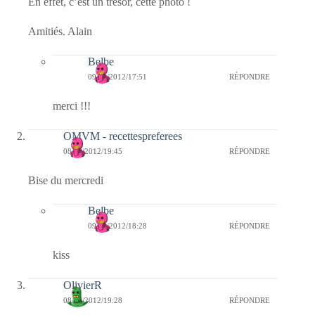
En effet, c’est un trésor, cette photo !
Amitiés. Alain
Belbe
09/02/2012/17:51
RÉPONDRE
merci !!!
OMVM - recettespreferees
08/02/2012/19:45
RÉPONDRE
Bise du mercredi
Belbe
09/02/2012/18:28
RÉPONDRE
kiss
OlivierR
08/02/2012/19:28
RÉPONDRE