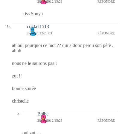
28/01/2012/15:28
RÉPONDRE
kiss Sonya
cricket1513
27/01/2012/20:03
RÉPONDRE
ah oui pourquoi ce mot ?? qui a donc perdu son père ..
ahhh
nous ne le saurons pas !
zut !!
bonne soirée
christelle
Belbe
28/01/2012/15:28
RÉPONDRE
oui zut …