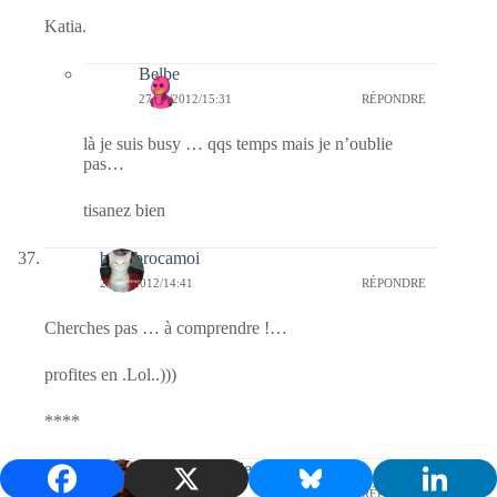
Katia.
Belbe
27/01/2012/15:31
RÉPONDRE
là je suis busy … qqs temps mais je n’oublie
pas…
tisanez bien
bricabrocamoi
27/01/2012/14:41
RÉPONDRE
Cherches pas … à comprendre !…
profites en .Lol..)))
****
Evelyne, Tout Simplement...
27/01/2012/14:36
RÉPONDRE