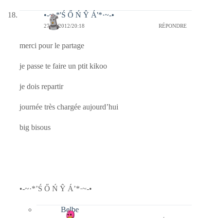
•-~·*'Ś Ő Ń Ŷ Á'*·~-•
27/01/2012/20:18
RÉPONDRE
merci pour le partage
je passe te faire un ptit kikoo
je dois repartir
journée très chargée aujourd’hui
big bisous
•-~·*’Ś Ő Ń Ŷ Á’*·~-•
Belbe