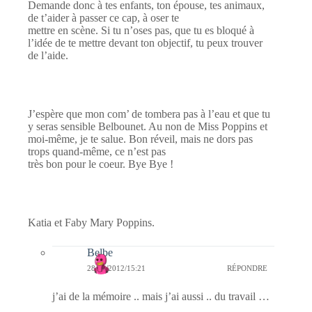
Demande donc à tes enfants, ton épouse, tes animaux,
de t’aider à passer ce cap, à oser te
mettre en scène. Si tu n’oses pas, que tu es bloqué à
l’idée de te mettre devant ton objectif, tu peux trouver
de l’aide.
J’espère que mon com’ de tombera pas à l’eau et que tu
y seras sensible Belbounet. Au non de Miss Poppins et
moi-même, je te salue. Bon réveil, mais ne dors pas
trops quand-même, ce n’est pas
très bon pour le coeur. Bye Bye !
Katia et Faby Mary Poppins.
Belbe
28/01/2012/15:21
RÉPONDRE
j’ai de la mémoire .. mais j’ai aussi .. du travail …