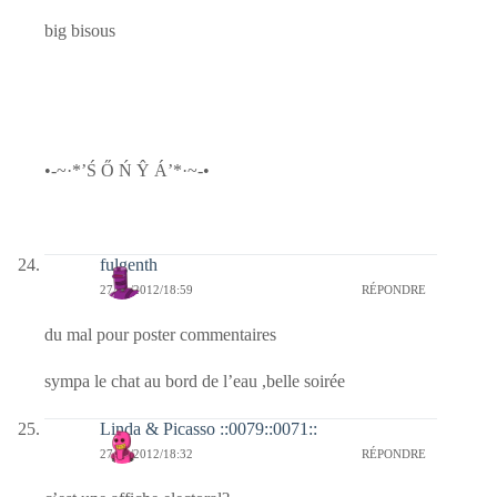
big bisous
•-~·*’Ś Ő Ń Ŷ Á’*·~-•
fulgenth
27/01/2012/18:59
RÉPONDRE
du mal pour poster commentaires
sympa le chat au bord de l’eau ,belle soirée
Linda & Picasso ::0079::0071::
27/01/2012/18:32
RÉPONDRE