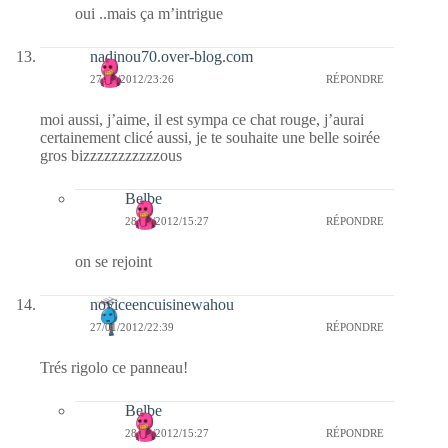
oui ..mais ça m’intrigue
nadinou70.over-blog.com
27/01/2012/23:26
RÉPONDRE
moi aussi, j’aime, il est sympa ce chat rouge, j’aurai
certainement clicé aussi, je te souhaite une belle soirée
gros bizzzzzzzzzzzous
Belbe
28/01/2012/15:27
RÉPONDRE
on se rejoint
noviceencuisinewahou
27/01/2012/22:39
RÉPONDRE
Trés rigolo ce panneau!
Belbe
28/01/2012/15:27
RÉPONDRE