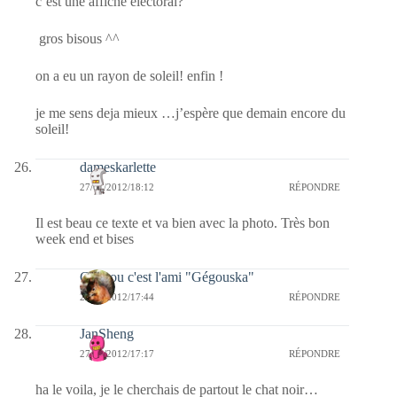
c’est une affiche electoral?
gros bisous ^^
on a eu un rayon de soleil! enfin !
je me sens deja mieux …j’espère que demain encore du
soleil!
dameskarlette
27/01/2012/18:12
RÉPONDRE
Il est beau ce texte et va bien avec la photo. Très bon
week end et bises
Coucou c'est l'ami "Gégouska"
27/01/2012/17:44
RÉPONDRE
JanSheng
27/01/2012/17:17
RÉPONDRE
ha le voila, je le cherchais de partout le chat noir…