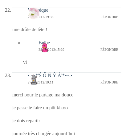
Véronique
27/01/2012/19:38
RÉPONDRE
une drôle de tête !
Belbe
28/01/2012/15:29
RÉPONDRE
vi
•-~·*'Ś Ő Ń Ŷ Á'*·~-•
27/01/2012/19:11
RÉPONDRE
merci pour le partage ma douce
je passe te faire un ptit kikoo
je dois repartir
journée très chargée aujourd’hui