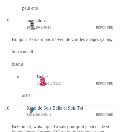
peut etre
jucreations
28/01/2012/06:10
RÉPONDRE
Bonjour Bernard,pas moyen de voir les images ça bug
bon samedi
bisous
Belbe
28/01/2012/15:20
RÉPONDRE
arfff
Katia de Sois Belle et Sois Toi !
28/01/2012/05:41
RÉPONDRE
Belbounet, wake up ! Tu sais pourquoi je viens de si
bonne heure, j’espère ? C’est pour te rappeler une