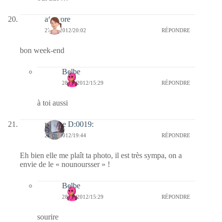
afaurore
27/01/2012/20:02
RÉPONDRE
bon week-end
Belbe
28/01/2012/15:29
RÉPONDRE
à toi aussi
marine D:0019:
27/01/2012/19:44
RÉPONDRE
Eh bien elle me plaît ta photo, il est très sympa, on a
envie de le « nounoursser » !
Belbe
28/01/2012/15:29
RÉPONDRE
sourire