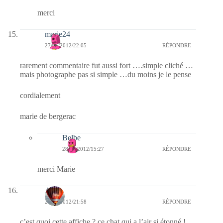
merci
marie24
27/01/2012/22:05
RÉPONDRE
rarement commentaire fut aussi fort ….simple cliché …
mais photographe pas si simple …du moins je le pense
cordialement
marie de bergerac
Belbe
28/01/2012/15:27
RÉPONDRE
merci Marie
Ava
27/01/2012/21:58
RÉPONDRE
c’est quoi cette affiche ? ce chat qui a l’air si étonné !