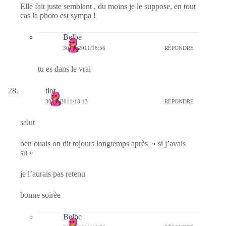
Elle fait juste semblant , du moins je le suppose, en tout
cas la photo est sympa !
Belbe
30/10/2011/18:56
RÉPONDRE
tu es dans le vrai
tiot
30/10/2011/18:13
RÉPONDRE
salut
ben ouais on dit tojours longtemps après » si j’avais
su »
je l’aurais pas retenu
bonne soirée
Belbe