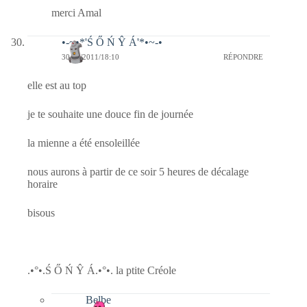
merci Amal
•-~•*'Ś Ő Ń Ŷ Á'*•~-•
30/10/2011/18:10
RÉPONDRE
elle est au top
je te souhaite une douce fin de journée
la mienne a été ensoleillée
nous aurons à partir de ce soir 5 heures de décalage
horaire
bisous
.•°•.Ś Ő Ń Ŷ Á.•°•. la ptite Créole
Belbe