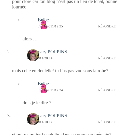
pour clore car ton blog n’est pas un lieu de tchat, bonne
journée
Belbe
07/11/2011/12:35
RÉPONDRE
alors …
Fabymary POPPINS
06/11/2011/20:04
RÉPONDRE
mais celle en dentelle! tu l’as pas vue sous la robe?
Belbe
07/11/2011/12:24
RÉPONDRE
dois je le dire ?
Fabymary POPPINS
06/11/2011/10:02
RÉPONDRE
et qui va porter la culotte dans ce nouveau ménage?