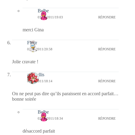
Belbe
03/11/2011/19:03
RÉPONDRE
merci Gina
Fleur
02/11/2011/20:58
RÉPONDRE
Jolie cravate !
amaryllis
02/11/2011/18:14
RÉPONDRE
On ne peut pas dire qu’ils paraissent en accord parfait…
bonne soirée
Belbe
02/11/2011/18:34
RÉPONDRE
désaccord parfait