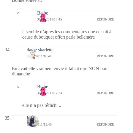
Bonne soirée 😉
Belbe
30/10/2011/17:45
RÉPONDRE
il semble d’après les commentaires que ce soit à
cause dubouquet offert parla bellemère
dame skarlette
30/10/2011/16:48
RÉPONDRE
En avait elle vraiment envie il fallait dire NON bon
dimanche
Belbe
30/10/2011/17:23
RÉPONDRE
elle n’a pas réflichi ..
Lune
30/10/2011/15:46
RÉPONDRE