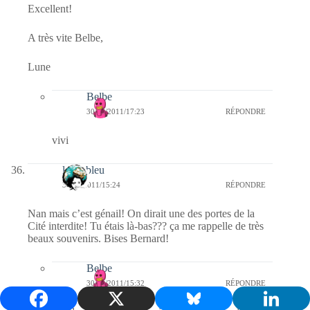
Excellent!
A très vite Belbe,
Lune
Belbe
30/10/2011/17:23
RÉPONDRE
vivi
leboableu
30/10/2011/15:24
RÉPONDRE
Nan mais c’est génail! On dirait une des portes de la
Cité interdite! Tu étais là-bas??? ça me rappelle de très
beaux souvenirs. Bises Bernard!
Belbe
30/10/2011/15:32
RÉPONDRE