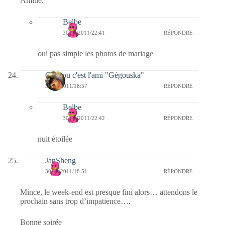
Amitié.
Belbe
30/10/2011/22:41
RÉPONDRE
oui pas simple les photos de mariage
Coucou c'est l'ami "Gégouska"
30/10/2011/18:57
RÉPONDRE
Belbe
30/10/2011/22:42
RÉPONDRE
nuit étoilée
JanSheng
30/10/2011/18:51
RÉPONDRE
Mince, le week-end est presque fini alors… attendons le
prochain sans trop d’impatience….
Bonne soirée