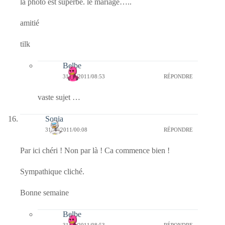
la photo est superbe. le mariage…..
amitié
tilk
Belbe
31/10/2011/08:53
RÉPONDRE
vaste sujet …
Sonia
31/10/2011/00:08
RÉPONDRE
Par ici chéri ! Non par là ! Ca commence bien !
Sympathique cliché.
Bonne semaine
Belbe