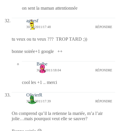
on sent la maman attentionnée
agnesf
30/10/2011/17:48
RÉPONDRE
tu veux ou tu veux ??? TROP TARD ;))
bonne soirée+1 google ++
Belbe
30/10/2011/18:04
RÉPONDRE
cool les +1 .. merci
OlivierR
30/10/2011/17:39
RÉPONDRE
On comprend qu’il la retienne la mariée, m’a l’air
jolie…mais pourquoi veut elle se sauver?