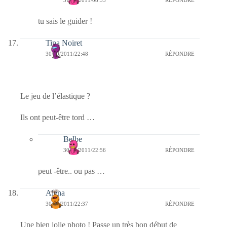
31/10/2011/08:53
RÉPONDRE
tu sais le guider !
Tina Noiret
30/10/2011/22:48
RÉPONDRE
Le jeu de l’élastique ?
Ils ont peut-être tord …
Belbe
30/10/2011/22:56
RÉPONDRE
peut -être.. ou pas …
Alena
30/10/2011/22:37
RÉPONDRE
Une bien jolie photo ! Passe un très bon début de