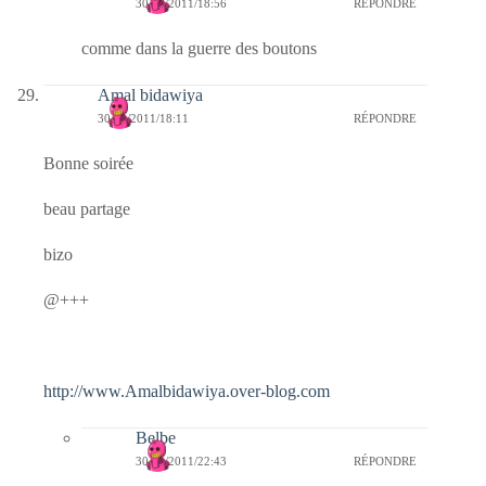
30/10/2011/18:56
RÉPONDRE
comme dans la guerre des boutons
Amal bidawiya
30/10/2011/18:11
RÉPONDRE
Bonne soirée
beau partage
bizo
@+++
http://www.Amalbidawiya.over-blog.com
Belbe
30/10/2011/22:43
RÉPONDRE