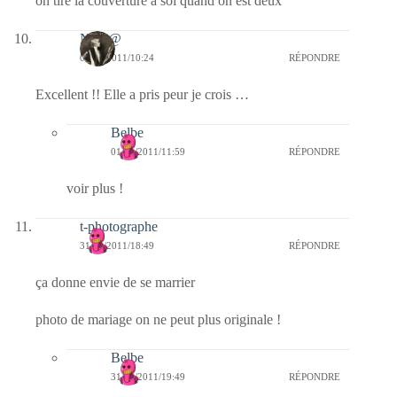
on tire la couverture à soi quand on est deux
Nikit@
01/11/2011/10:24
RÉPONDRE
Excellent !! Elle a pris peur je crois …
Belbe
01/11/2011/11:59
RÉPONDRE
voir plus !
t-photographe
31/10/2011/18:49
RÉPONDRE
ça donne envie de se marrier
photo de mariage on ne peut plus originale !
Belbe
31/10/2011/19:49
RÉPONDRE