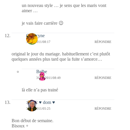
un nouveau style … je sens que les maris vont
aimer …
je vais faire carrière 😉
Capucyne
31/10/2011/08:17
RÉPONDRE
original le jour du mariage. habituellement c’est plutôt
quelques années plus tard que la fuite s’amorce…
Belbe
31/10/2011/08:49
RÉPONDRE
là elle n’a pas trainé
:0014: ♥ dom ♥
31/10/2011/05:25
RÉPONDRE
Bon début de semaine.
Bisoux +