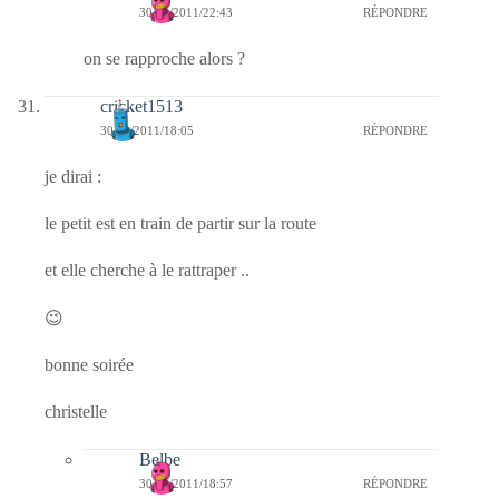
30/10/2011/22:43
RÉPONDRE
on se rapproche alors ?
cricket1513
30/10/2011/18:05
RÉPONDRE
je dirai :
le petit est en train de partir sur la route
et elle cherche à le rattraper ..
😉
bonne soirée
christelle
Belbe
30/10/2011/18:57
RÉPONDRE