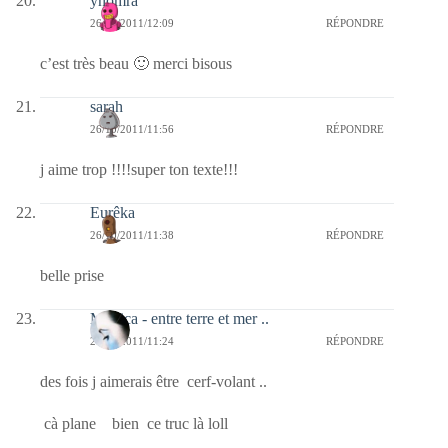
ynomra
26/10/2011/12:09
RÉPONDRE
c’est très beau 🙂 merci bisous
sarah
26/10/2011/11:56
RÉPONDRE
j aime trop !!!!super ton texte!!!
Eurêka
26/10/2011/11:38
RÉPONDRE
belle prise
Monica - entre terre et mer ..
26/10/2011/11:24
RÉPONDRE
des fois j aimerais être cerf-volant ..
cà plane bien ce truc là loll