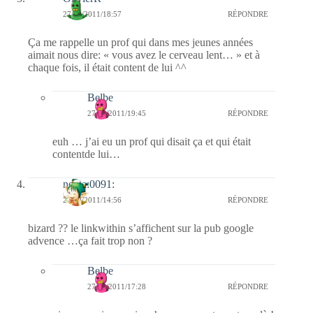
27/10/2011/18:57
RÉPONDRE
Ça me rappelle un prof qui dans mes jeunes années
aimait nous dire: « vous avez le cerveau lent… » et à
chaque fois, il était content de lui ^^
Belbe
27/10/2011/19:45
RÉPONDRE
euh … j’ai eu un prof qui disait ça et qui était
contentde lui…
nessa:0091:
27/10/2011/14:56
RÉPONDRE
bizard ?? le linkwithin s’affichent sur la pub google
advence …ça fait trop non ?
Belbe
27/10/2011/17:28
RÉPONDRE