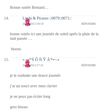
Bonne soirée Bernard…
Linda & Picasso ::0079::0071::
26/10/2011/19:19
RÉPONDRE
bonne soirée ici une journée de soleil après la pluie de la
nuit passée …
bisous
•-~•*'Ś Ő Ń Ŷ Á'*•~-•
26/10/2011/17:31
RÉPONDRE
je te souhaite une douce journée
j’ai un souci avec mon clavier
je ne peux pas écrire long
gros bisous