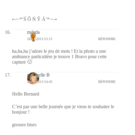
•-~·*’Ś Ő Ń Ŷ Á’*·~-•
magda
26/10/2011/15:15
RÉPONDRE
ha,ha,ha j’adore le jeu de mots ! Et la photo a une
ambiance particulière je trouve 1 Bravo pour cette
capture 🙂
mamzelle B
26/10/2011/14:45
RÉPONDRE
Hello Bernard
C’est par une belle journée que je viens te souhaiter le
bonjour !
grosses bises