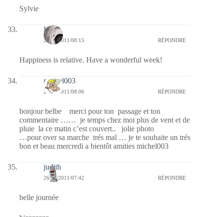
Sylvie
Kala
26/10/2011/08:15
RÉPONDRE
Happiness is relative. Have a wonderful week!
michel003
26/10/2011/08:06
RÉPONDRE
bonjour belbe merci pour ton passage et ton
commentaire …… je temps chez moi plus de vent et de
pluie la ce matin c’est couvert.. jolie photo
…pour over sa marche trés mal … je te souhaite un trés
bon et beau mercredi a bientôt amities michel003
judith
26/10/2011/07:42
RÉPONDRE
belle journée