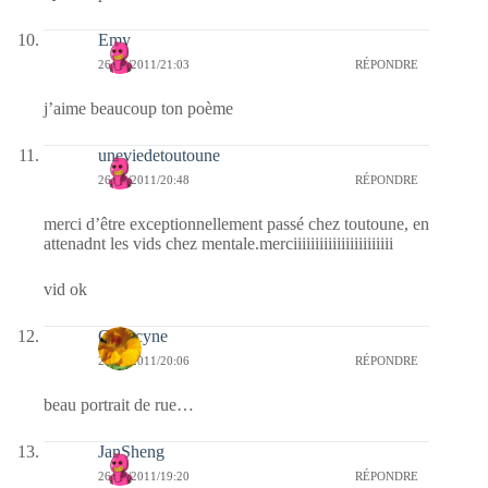
Emy
26/10/2011/21:03
RÉPONDRE
j’aime beaucoup ton poème
uneviedetoutoune
26/10/2011/20:48
RÉPONDRE
merci d’être exceptionnellement passé chez toutoune, en
attenadnt les vids chez mentale.merciiiiiiiiiiiiiiiiiiiiiii
vid ok
Capucyne
26/10/2011/20:06
RÉPONDRE
beau portrait de rue…
JanSheng
26/10/2011/19:20
RÉPONDRE