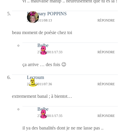
vi .. mauvaise manip .. heureusement que tu es là !
Fabymary POPPINS
27/10/2011/08:13
RÉPONDRE
beau moment de poésie chez toi
Belbe
27/10/2011/17:33
RÉPONDRE
ça arrive … des fois 😉
Lecroum
27/10/2011/07:36
RÉPONDRE
extremement banal ; à bientot…
Belbe
27/10/2011/17:35
RÉPONDRE
il ya des banalités dont je ne me lasse pas ..