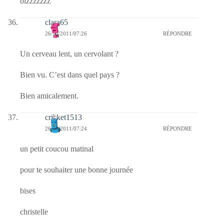
bizzzzzzz
clara65
26/10/2011/07:26
RÉPONDRE
Un cerveau lent, un cervolant ?
Bien vu. C’est dans quel pays ?
Bien amicalement.
cricket1513
26/10/2011/07:24
RÉPONDRE
un petit coucou matinal
pour te souhaiter une bonne journée
bises
christelle