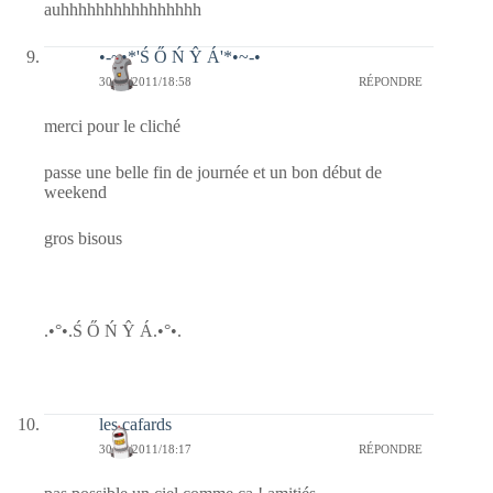
auhhhhhhhhhhhhhhhh
•-~•*'Ś Ő Ń Ŷ Á'*•~-•
30/09/2011/18:58
RÉPONDRE
merci pour le cliché
passe une belle fin de journée et un bon début de
weekend
gros bisous
.•°•.Ś Ő Ń Ŷ Á.•°•.
les cafards
30/09/2011/18:17
RÉPONDRE