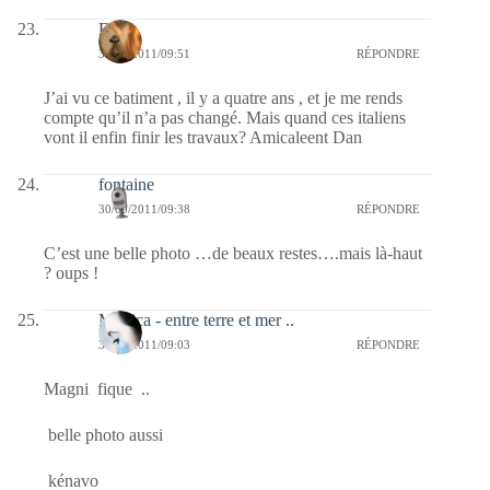
Dan
30/09/2011/09:51
RÉPONDRE
J’ai vu ce batiment , il y a quatre ans , et je me rends
compte qu’il n’a pas changé. Mais quand ces italiens
vont il enfin finir les travaux? Amicaleent Dan
fontaine
30/09/2011/09:38
RÉPONDRE
C’est une belle photo …de beaux restes….mais là-haut
? oups !
Monica - entre terre et mer ..
30/09/2011/09:03
RÉPONDRE
Magni fique ..
belle photo aussi
kénavo