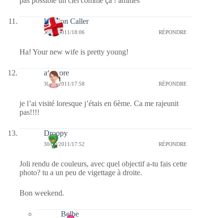
pas possible un ciel comme ça ! amitiés
London Caller
30/09/2011/18:06
RÉPONDRE
Ha! Your new wife is pretty young!
afaurore
30/09/2011/17:58
RÉPONDRE
je l’ai visité loresque j’étais en 6ème. Ca me rajeunit
pas!!!!
Droopy
30/09/2011/17:52
RÉPONDRE
Joli rendu de couleurs, avec quel objectif a-tu fais cette
photo? tu a un peu de vigettage à droite.
Bon weekend.
Belbe