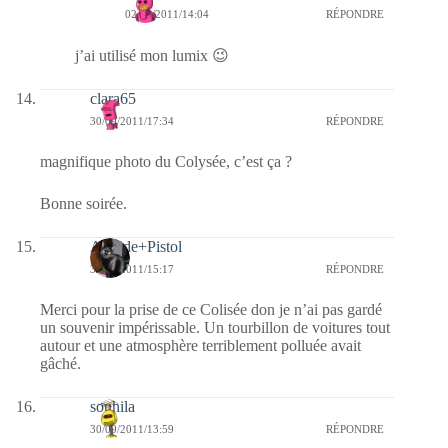
02/10/2011/14:04
RÉPONDRE
j’ai utilisé mon lumix 😉
clara65
30/09/2011/17:34
RÉPONDRE
magnifique photo du Colysée, c’est ça ?
Bonne soirée.
Armide+Pistol
30/09/2011/15:17
RÉPONDRE
Merci pour la prise de ce Colisée don je n’ai pas gardé
un souvenir impérissable. Un tourbillon de voitures tout
autour et une atmosphère terriblement polluée avait
gâché.
souhila
30/09/2011/13:59
RÉPONDRE