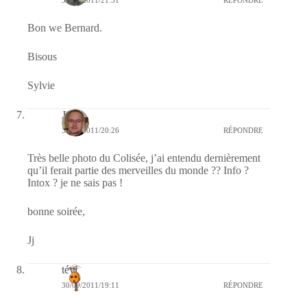
Bon we Bernard.
Bisous
Sylvie
Jj
30/09/2011/20:26
RÉPONDRE
Très belle photo du Colisée, j’ai entendu dernièrement
qu’il ferait partie des merveilles du monde ?? Info ?
Intox ? je ne sais pas !
bonne soirée,
Jj
tévi
30/09/2011/19:11
RÉPONDRE