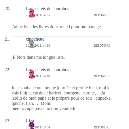
Les secrets de l'ourobos
26/08/2011/14:35
RÉPONDRE
j’aime bien les livres donc merci pour otn partage
cinochette
26/08/2011/14:23
RÉPONDRE
jE Note dans ma longue liste.
Les secrets de l'ourobos
26/08/2011/14:10
RÉPONDRE
Je te souhaite une bonne journée et profite bien, moi je
vais finir la cuisine : haricot, courgette, carotte, .. du
jardin de mon papa et je prépare pour ce soir : cupcake,
quiche, flan, … Donc
bien occupé passe un bon vendredi
Liza
26/08/2011/13:54
RÉPONDRE