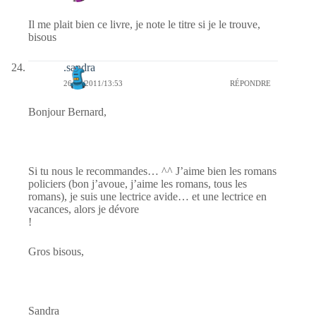
Il me plait bien ce livre, je note le titre si je le trouve,
bisous
.sandra
26/08/2011/13:53
RÉPONDRE
Bonjour Bernard,
Si tu nous le recommandes… ^^ J’aime bien les romans
policiers (bon j’avoue, j’aime les romans, tous les
romans), je suis une lectrice avide… et une lectrice en
vacances, alors je dévore
!
Gros bisous,
Sandra