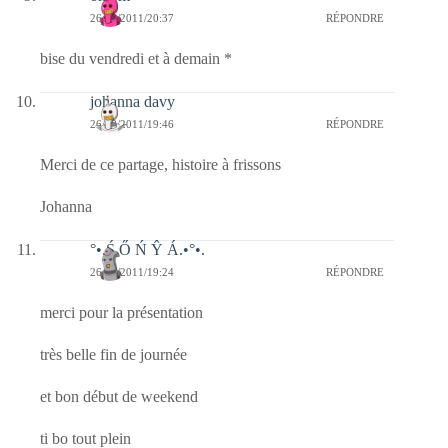
26/08/2011/20:37
RÉPONDRE
bise du vendredi et à demain *
johanna davy
26/08/2011/19:46
RÉPONDRE
Merci de ce partage, histoire à frissons
Johanna
°•.Ś Ő Ń Ŷ Á.•°•.
26/08/2011/19:24
RÉPONDRE
merci pour la présentation
très belle fin de journée
et bon début de weekend
ti bo tout plein