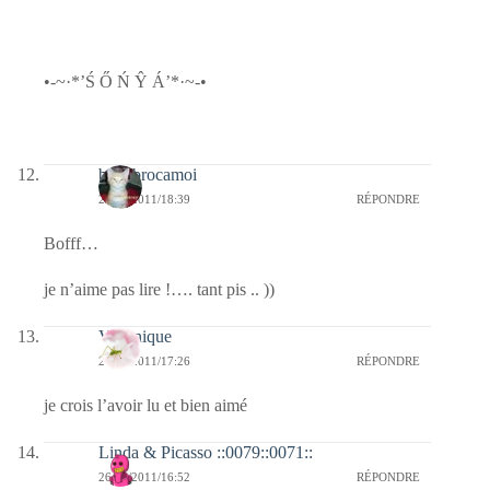
•-~·*’Ś Ő Ń Ŷ Á’*·~-•
bricabrocamoi
26/08/2011/18:39
RÉPONDRE
Bofff…
je n’aime pas lire !…. tant pis .. ))
Véronique
26/08/2011/17:26
RÉPONDRE
je crois l’avoir lu et bien aimé
Linda & Picasso ::0079::0071::
26/08/2011/16:52
RÉPONDRE