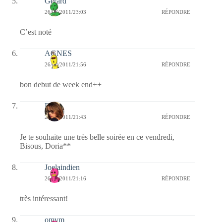
Gérard
26/08/2011/23:03
RÉPONDRE
C’est noté
AGNES
26/08/2011/21:56
RÉPONDRE
bon debut de week end++
Doria
26/08/2011/21:43
RÉPONDRE
Je te souhaite une très belle soirée en ce vendredi,
Bisous, Doria**
Joelaindien
26/08/2011/21:16
RÉPONDRE
très intéressant!
omvm