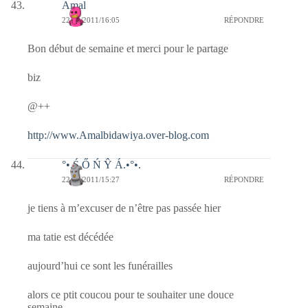
Amal
22/08/2011/16:05
RÉPONDRE
Bon début de semaine et merci pour le partage
biz
@++
http://www.Amalbidawiya.over-blog.com
°•.Ś Ő Ń Ŷ Á.•°•.
22/08/2011/15:27
RÉPONDRE
je tiens à m’excuser de n’être pas passée hier
ma tatie est décédée
aujourd’hui ce sont les funérailles
alors ce ptit coucou pour te souhaiter une douce
semaine