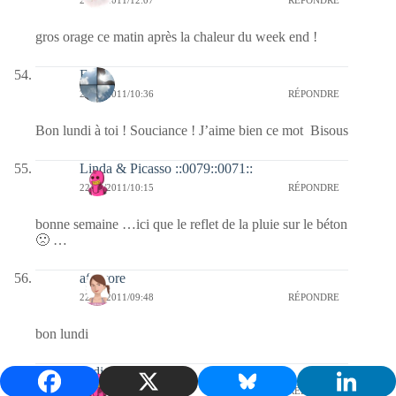
22/08/2011/12:07
RÉPONDRE
gros orage ce matin après la chaleur du week end !
Fleur
22/08/2011/10:36
RÉPONDRE
Bon lundi à toi ! Souciance ! J’aime bien ce mot Bisous
Linda & Picasso ::0079::0071::
22/08/2011/10:15
RÉPONDRE
bonne semaine …ici que le reflet de la pluie sur le béton
🙁 …
afaurore
22/08/2011/09:48
RÉPONDRE
bon lundi
nadia
22/08/2011/09:10
RÉPONDRE