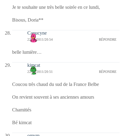
Je te souhaite une très belle soirée en ce lundi,
Bisous, Doria**
Capucyne
22/08/2011/20:54
RÉPONDRE
belle lumière…
kimcat
22/08/2011/20:51
RÉPONDRE
Coucou très chaud du sud de la France Belbe
On revient souvent à ses anciennes amours
Chamitiés
Bé kimcat
omvm