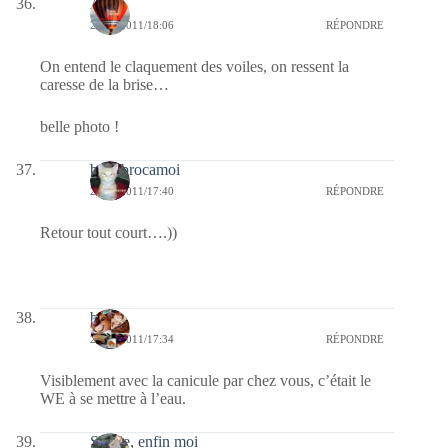
Ava
22/08/2011/18:06
RÉPONDRE
On entend le claquement des voiles, on ressent la
caresse de la brise…
belle photo !
bricabrocamoi
22/08/2011/17:40
RÉPONDRE
Retour tout court….))
boljo
22/08/2011/17:34
RÉPONDRE
Visiblement avec la canicule par chez vous, c’était le
WE à se mettre à l’eau.
Sylvie, enfin moi