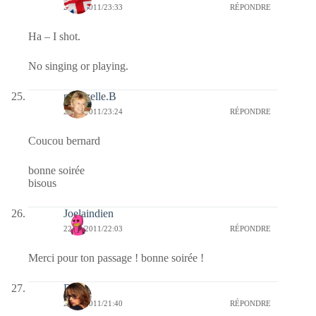
22/08/2011/23:33
RÉPONDRE
Ha – I shot.
No singing or playing.
mamzelle.B
22/08/2011/23:24
RÉPONDRE
Coucou bernard
bonne soirée
bisous
Joelaindien
22/08/2011/22:03
RÉPONDRE
Merci pour ton passage ! bonne soirée !
Doria
22/08/2011/21:40
RÉPONDRE