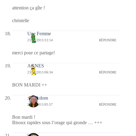
attention ça gîte !
christelle
Une Femme
23/08/2011/12:14
RÉPONDRE
merci pour ce partage!
AGNES
23/08/2011/06:34
RÉPONDRE
BON MARDI ++
:0014:dom
23/08/2011/05:57
RÉPONDRE
Bon mardi !
Bisoux rapides sous l’orage qui gronde … +++
katara