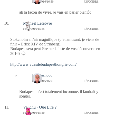
02/01/2016/16:50
RÉPONDRE
ah la façon de vivre, je vais en parler bientôt
Michaël Lefebvre
02/01/2016/15:55
RÉPONDRE
Stokcholm a l’air magnifique (c’et amusant, je viens de
finir « Erick XIV de Strinberg).
Budapest sera peut être sur la liste de vos découverte en
2016? 😉
http://www.vuesdebudapesthongrie.com/
Bernieshoot
02/01/2016/16:01
RÉPONDRE
Budapest m’est totalement inconnue, il faudrait y
songer.
Velidhu - Que Lire ?
02/01/2016/15:20
RÉPONDRE