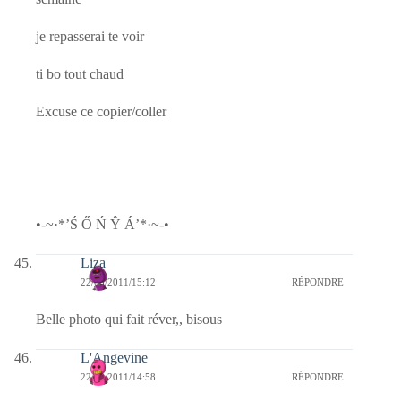
je repasserai te voir
ti bo tout chaud
Excuse ce copier/coller
•-~·*’Ś Ő Ń Ŷ Á’*·~-•
Liza
22/08/2011/15:12
RÉPONDRE
Belle photo qui fait réver,, bisous
L'Angevine
22/08/2011/14:58
RÉPONDRE