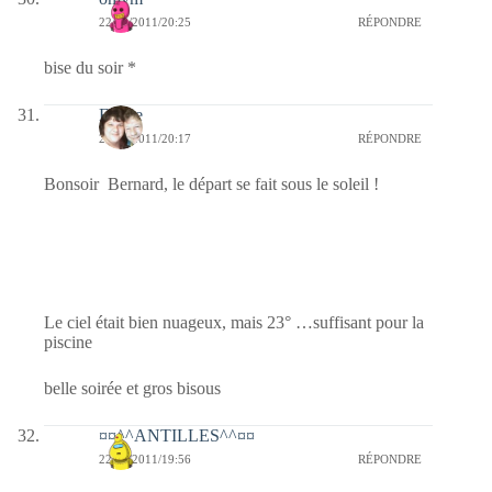
22/08/2011/20:25
RÉPONDRE
bise du soir *
Eliane
22/08/2011/20:17
RÉPONDRE
Bonsoir Bernard, le départ se fait sous le soleil !
Le ciel était bien nuageux, mais 23° …suffisant pour la
piscine
belle soirée et gros bisous
¤¤^^ANTILLES^^¤¤
22/08/2011/19:56
RÉPONDRE