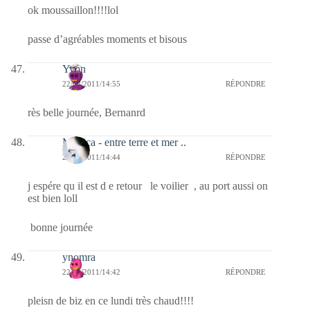
ok moussaillon!!!!lol
passe d’agréables moments et bisous
Yvon
22/08/2011/14:55
RÉPONDRE
rès belle journée, Bernanrd
Monica - entre terre et mer ..
22/08/2011/14:44
RÉPONDRE
j espére qu il est d e retour le voilier , au port aussi on
est bien loll
bonne journée
ynomra
22/08/2011/14:42
RÉPONDRE
pleisn de biz en ce lundi très chaud!!!!