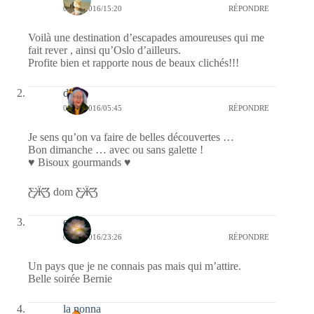
03/01/2016/15:20
RÉPONDRE
Voilà une destination d’escapades amoureuses qui me
fait rever , ainsi qu’Oslo d’ailleurs.
Profite bien et rapporte nous de beaux clichés!!!
dom
03/01/2016/05:45
RÉPONDRE
Je sens qu’on va faire de belles découvertes …
Bon dimanche … avec ou sans galette !
♥ Bisoux gourmands ♥
Ƹ̵̡Ӝ̵̨̄Ʒ dom Ƹ̵̡Ӝ̵̨̄Ʒ
erato
02/01/2016/23:26
RÉPONDRE
Un pays que je ne connais pas mais qui m’attire.
Belle soirée Bernie
la nonna