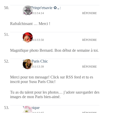
.:｡✿ Prinpr'etsavie ✿.｡:
22/08/2011/14:14
RÉPONDRE
Rafraîchissant … Merci !
ema
22/08/2011/13:50
RÉPONDRE
Magnifique photo Bernard. Bon début de semaine à toi.
Susu Paris Chic
22/08/2011/13:39
RÉPONDRE
Merci pour ton message! Click sur RSS feed et tu es
inscrit pour Susu Paris Chic!
Tu as du talent pour les photos… j’adore sauvgarder des
images de mon Paris bien-aimé.
Véronique