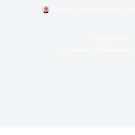
Par
Bernie
Publié le
08/07/2011
Dan
Manger des fruits …
Dans
Chronique
64 commentaires