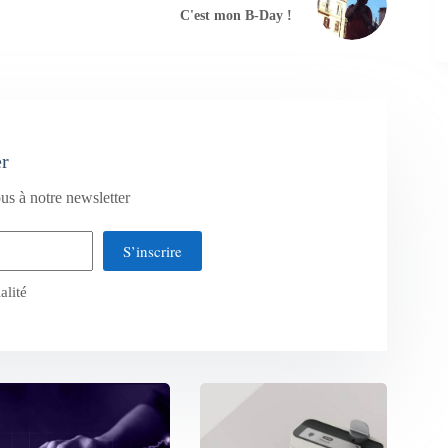
C'est mon B-Day !
er
us à notre newsletter
S’inscrire
alité