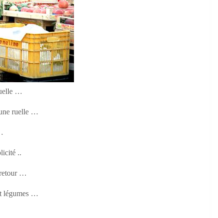
uelle …
une ruelle …
…
icité ..
 retour …
et légumes …