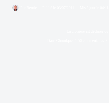
Par
Bernie
Publié le
03/07/2011
Mis à jour le
04/11
La croisière est déclarée ou
Dans
Chronique
56 commentaires