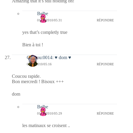
Amazing that it’s still holding on!
Belbe
01/12/2010/05:31
RÉPONDRE
yes that’s completly true
Bien à toi !
Coucou:0014: ♥ dom ♥
01/12/2010/05:16
RÉPONDRE
Coucou rapide.
Bon mercredi ! Bisoux +++
dom
Belbe
01/12/2010/05:29
RÉPONDRE
les matinaux se croisent ..