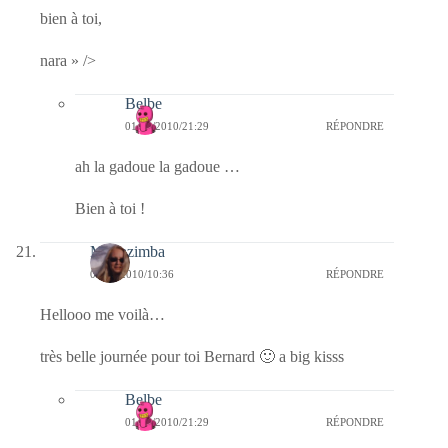
bien à toi,
nara » />
Belbe
01/12/2010/21:29
RÉPONDRE
ah la gadoue la gadoue …
Bien à toi !
Monazimba
01/12/2010/10:36
RÉPONDRE
Hellooo me voilà…
très belle journée pour toi Bernard 🙂 a big kisss
Belbe
01/12/2010/21:29
RÉPONDRE