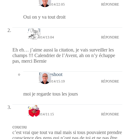
30/11/2014/22:05
RÉPONDRE
Oui on y va tout droit
jill bill
30/11/2014/13:04
RÉPONDRE
Eh eh… j’aime aussi la citation, je vais surveiller les
champs !!! Calendrier de l’Avent, ah on n’y échappe
pas, merci Bernie
Bernieshoot
30/11/2014/15:19
RÉPONDRE
moi je regarde tous les jours
cerise
30/11/2014/11:15
RÉPONDRE
coucou
c’est vrai que tout va mal mais si tous pouvaient prendre
conscience des gens qui n’ont pas de toi et ne pas être