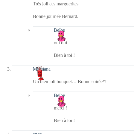
Très joli ces marguerites.
Bonne journée Bernard.
Belbe
oui oui …
Bien à toi !
Miamana
Un bien joli bouquet… Bonne soirée*!
Belbe
merci !
Bien à toi !