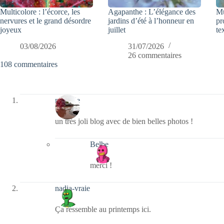
Multicolore : l’écorce, les
Agapanthe : L’élégance des
Mu
nervures et le grand désordre
jardins d’été à l’honneur en
pr
joyeux
juillet
te
03/08/2026
31/07/2026
26 commentaires
108 commentaires
melodie
un très joli blog avec de bien belles photos !
Belbe
merci !
nadia-vraie
Ça ressemble au printemps ici.