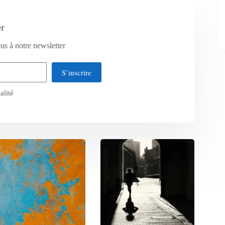
er
us à notre newsletter
S’inscrire
alité