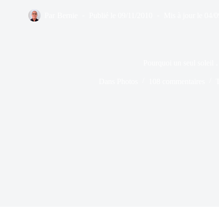
Par
Bernie
Publié le
09/11/2010
Mis à jour le
04/0
Pourquoi un seul soleil
Dans
Photos
108 commentaires
T