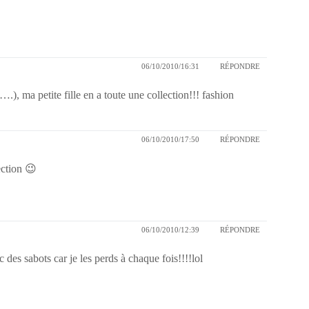
06/10/2010/16:31
RÉPONDRE
.), ma petite fille en a toute une collection!!! fashion
06/10/2010/17:50
RÉPONDRE
lection 😉
06/10/2010/12:39
RÉPONDRE
des sabots car je les perds à chaque fois!!!!lol