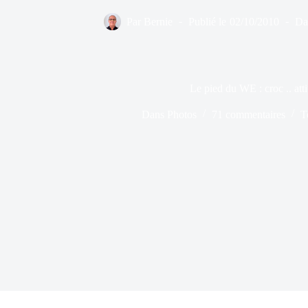
Par
Bernie
Publié le
02/10/2010
Da
Le pied du WE : croc .. att
Dans
Photos
71 commentaires
T