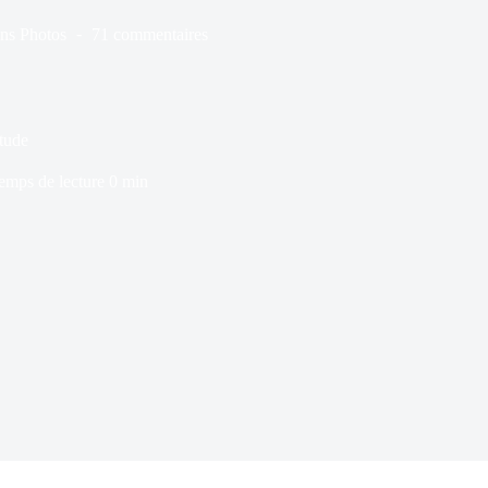
ns
Photos
71 commentaires
itude
emps de lecture
0 min