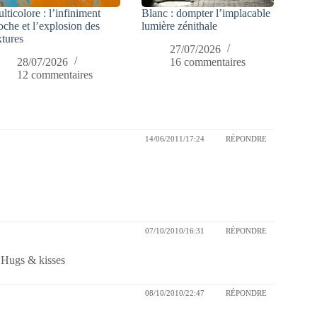
lticolore : l’infiniment
Blanc : dompter l’implacable
oche et l’explosion des
lumière zénithale
xtures
27/07/2026
28/07/2026
16 commentaires
12 commentaires
14/06/2011/17:24
RÉPONDRE
07/10/2010/16:31
RÉPONDRE
 Hugs & kisses
08/10/2010/22:47
RÉPONDRE