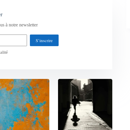
er
us à notre newsletter
S’inscrire
alité