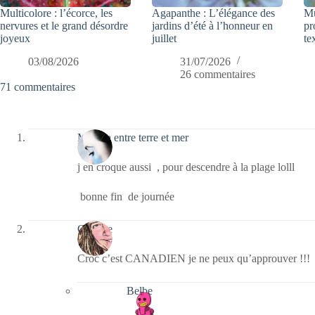
Multicolore : l’écorce, les
Agapanthe : L’élégance des
Mu
nervures et le grand désordre
jardins d’été à l’honneur en
pr
joyeux
juillet
te
03/08/2026
31/07/2026
26 commentaires
71 commentaires
Monica entre terre et mer
j en croque aussi , pour descendre à la plage lolll
bonne fin de journée
Crikette
Croc c’est CANADIEN je ne peux qu’approuver !!!
Belbe