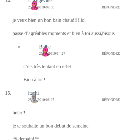
L'Angevine
25/10/2010/09:38
RÉPONDRE
je veux bien un bon bain chaud!!!!lol
passe d’agréables moments et bien à toi aussi,bisous
Belbe
25/10/2010/14:27
RÉPONDRE
c’ets très tentant en effet
Bien à toi !
itachi
25/10/2010/06:27
RÉPONDRE
hello!!
je te souhaite un bon début de semaine
@ demain!**