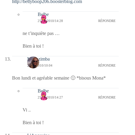
http://bettyboop206.boosterblog.com
Belbe
25/10/2010/14:28
RÉPONDRE
ne t’inquiète pas …
Bien à toi !
Monazimba
25/10/2010/10:04
RÉPONDRE
Bon lundi et agréable semaine 🙂 *bisous Mona*
Belbe
25/10/2010/14:27
RÉPONDRE
Vi ..
Bien à toi !