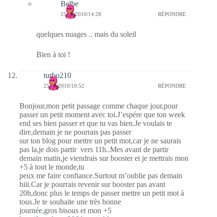
Belbe
25/10/2010/14:28
RÉPONDRE
quelques nuages .. mais du soleil
Bien à toi !
turbo210
25/10/2010/10:52
RÉPONDRE
Bonjour,mon petit passage comme chaque jour,pour
passer un petit moment avec toi.J’espére que ton week
end ses bien passer et que tu vas bien.Je voulais te
dire,demain je ne pourrais pas passer
sur ton blog pour mettre un petit mot,car je ne saurais
pas la,je dois partir vers 11h..Mes avant de partir
demain matin,je viendrais sur booster et je mettrais mon
+5 à tout le monde,tu
peux me faire confiance.Surtout m’oublie pas demain
hiii.Car je pourrais revenir sur booster pas avant
20h,donc plus le temps de passer mettre un petit mot à
tous.Je te souhaite une très bonne
journée,gros bisous et mon +5