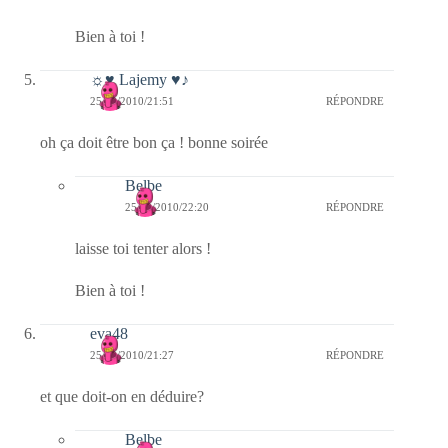
Bien à toi !
☼♥ Lajemy ♥♪
25/10/2010/21:51
RÉPONDRE
oh ça doit être bon ça ! bonne soirée
Belbe
25/10/2010/22:20
RÉPONDRE
laisse toi tenter alors !
Bien à toi !
eva48
25/10/2010/21:27
RÉPONDRE
et que doit-on en déduire?
Belbe