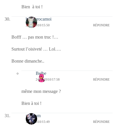
Bien à toi !
bricabrocamoi
24/10/2010/15:50
RÉPONDRE
Bofff … pas mon truc !…
Surtout l’oisiveté … Lol….
Bonne dimanche..
Belbe
24/10/2010/17:58
RÉPONDRE
même mon message ?
Bien à toi !
magsam
24/10/2010/15:49
RÉPONDRE