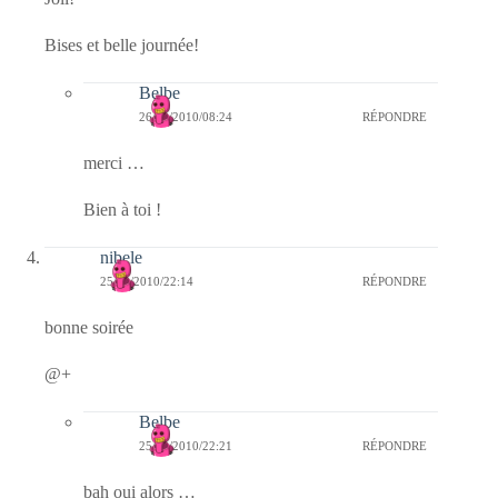
Bises et belle journée!
Belbe
26/10/2010/08:24
RÉPONDRE
merci …
Bien à toi !
nibele
25/10/2010/22:14
RÉPONDRE
bonne soirée
@+
Belbe
25/10/2010/22:21
RÉPONDRE
bah oui alors …