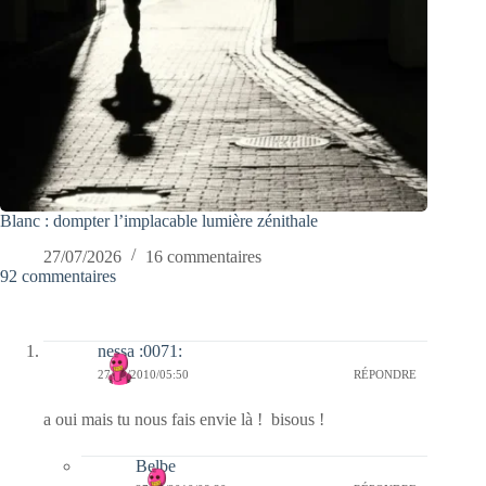
Blanc : dompter l’implacable lumière zénithale
27/07/2026
16 commentaires
92 commentaires
nessa :0071:
27/10/2010/05:50
RÉPONDRE
a oui mais tu nous fais envie là ! bisous !
Belbe