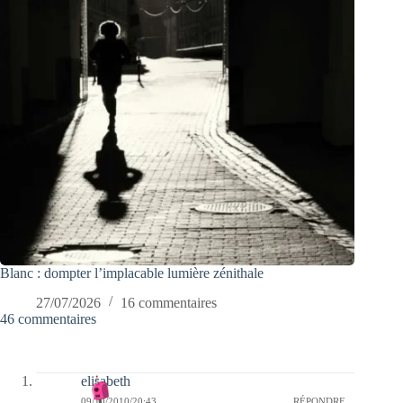
Blanc : dompter l’implacable lumière zénithale
27/07/2026
16 commentaires
46 commentaires
elisabeth
09/10/2010/20:43
RÉPONDRE