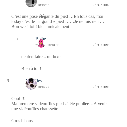
25/09/2010/16:36
RÉPONDRE
C’est une pose élégante du pied …En tous cas, moi
today c’est le » grand » pied ……Je ne fais rien …
Bon we à toi ! bien amicalement
Belbe
25/09/2010/18:50
RÉPONDRE
ne rien faire .. un luxe
Bien à toi !
Mouffles
25/09/2010/16:27
RÉPONDRE
Cool !!!
Ma première vidéouffles pieds à été publiée…A venir
une vidéouffles chaussette
Gros bisous