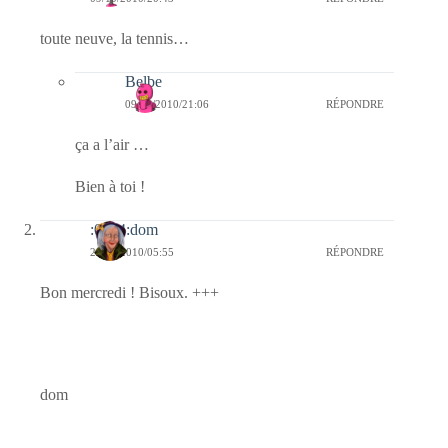
toute neuve, la tennis…
Belbe
09/10/2010/21:06
RÉPONDRE
ça a l’air …
Bien à toi !
:0014:dom
29/09/2010/05:55
RÉPONDRE
Bon mercredi ! Bisoux. +++
dom