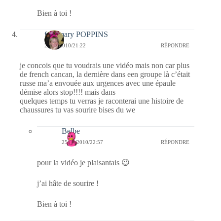
Bien à toi !
fabymary POPPINS
25/09/2010/21:22
RÉPONDRE
je concois que tu voudrais une vidéo mais non car plus
de french cancan, la dernière dans een groupe là c’était
russe ma’a envouée aux urgences avec une épaule
démise alors stop!!!! mais dans
quelques temps tu verras je raconterai une histoire de
chaussures tu vas sourire bises du we
Belbe
25/09/2010/22:57
RÉPONDRE
pour la vidéo je plaisantais 😉
j’ai hâte de sourire !
Bien à toi !