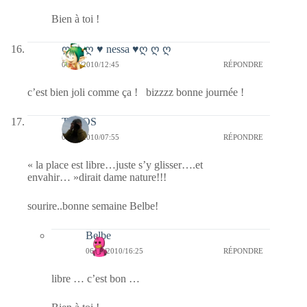
Bien à toi !
ღ ღ ღ ♥ nessa ♥ღ ღ ღ
06/09/2010/12:45
RÉPONDRE
c’est bien joli comme ça ! bizzzz bonne journée !
TELOS
06/09/2010/07:55
RÉPONDRE
« la place est libre…juste s’y glisser….et
envahir… »dirait dame nature!!!
sourire..bonne semaine Belbe!
Belbe
06/09/2010/16:25
RÉPONDRE
libre … c’est bon …