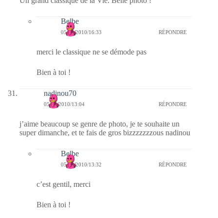
Un grand classique de la Vie. Belle photo !
Belbe
05/09/2010/16:33
RÉPONDRE
merci le classique ne se démode pas
Bien à toi !
nadinou70
05/09/2010/13:04
RÉPONDRE
j’aime beaucoup se genre de photo, je te souhaite un
super dimanche, et te fais de gros bizzzzzzzous nadinou
Belbe
05/09/2010/13:32
RÉPONDRE
c’est gentil, merci
Bien à toi !