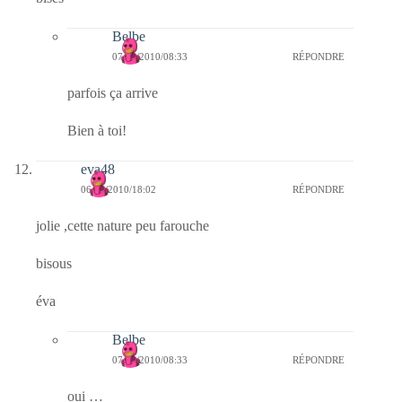
Belbe
07/09/2010/08:33
RÉPONDRE
parfois ça arrive
Bien à toi!
eva48
06/09/2010/18:02
RÉPONDRE
jolie ,cette nature peu farouche
bisous
éva
Belbe
07/09/2010/08:33
RÉPONDRE
oui …