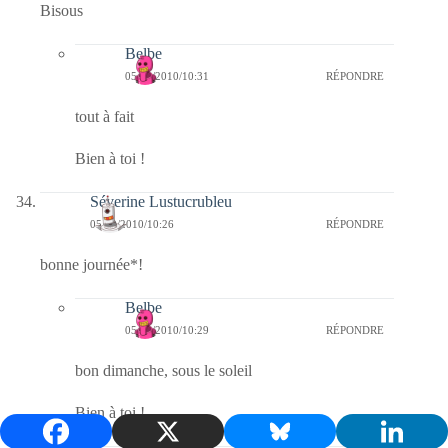
Bisous
Belbe
05/09/2010/10:31
RÉPONDRE
tout à fait
Bien à toi !
Séverine Lustucrubleu
05/09/2010/10:26
RÉPONDRE
bonne journée*!
Belbe
05/09/2010/10:29
RÉPONDRE
bon dimanche, sous le soleil
Bien à toi !