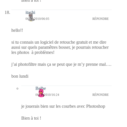
Bien à toi !
itachi
06/09/2010/06:05
RÉPONDRE
hello!!
si tu connais un logiciel de retouche gratuit et me dire
aussi sur quels paramêtres bosser, je pourrais retoucher
les photos à problèmes!
j’ai photofiltre mais ça se peut que je m’y prenne mal….
bon lundi
Belbe
06/09/2010/16:24
RÉPONDRE
je jouerais bien sur les courbes avec Photoshop
Bien à toi !