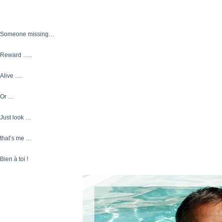
Someone missing…
Reward …..
Alive ….
Or …
Just look …
that’s me …
Bien à toi !