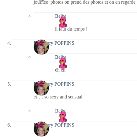
journée photos on prend des photos et on en regarde
Belbe
il faut du temps !
Fabymary POPPINS
Belbe
éh éh
Fabymary POPPINS
et…. so sexy and sensual
Belbe
Fabymary POPPINS