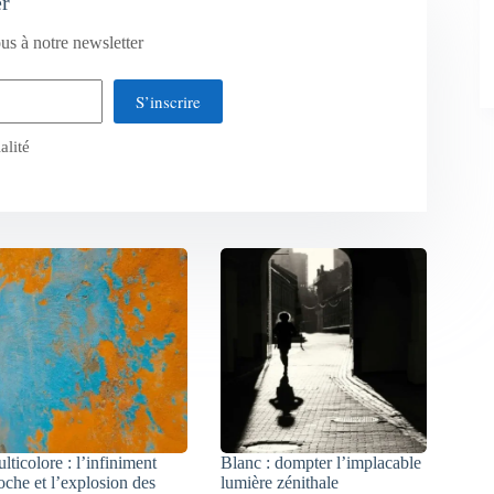
er
us à notre newsletter
S’inscrire
alité
lticolore : l’infiniment
Blanc : dompter l’implacable
oche et l’explosion des
lumière zénithale