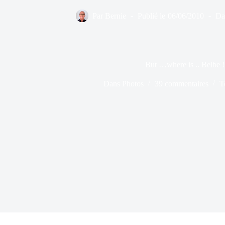
Par
Bernie
Publié le
06/06/2010
Da
But …where is .. Belbe !
Dans
Photos
39 commentaires
T