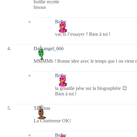
bonne recette
bisous
Belbe
vas tu l’essayer ? Bien à toi !
Darkangel_666
MMMMh ! Bonne idee avec le temps que l on vient d
Belbe
la grisaille pèse sur la blogosphère 😉
Bien à toi !
Tagazou
La Chartreuse OK!
Belbe