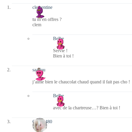
clementine
tu m’en offres ?
clem
Belbe
Servie !
Bien à toi !
saadou
j’aime bien le chaucolat chaud quand il fait pas cho !
Belbe
avec de la chartreuse…? Bien à toi !
GIGIP480