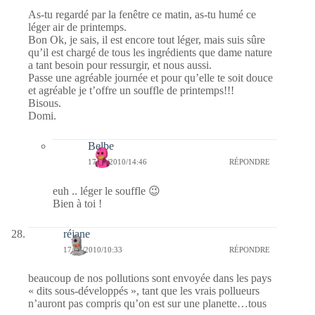
As-tu regardé par la fenêtre ce matin, as-tu humé ce
léger air de printemps.
Bon Ok, je sais, il est encore tout léger, mais suis sûre
qu’il est chargé de tous les ingrédients que dame nature
a tant besoin pour ressurgir, et nous aussi.
Passe une agréable journée et pour qu’elle te soit douce
et agréable je t’offre un souffle de printemps!!!
Bisous.
Domi.
Belbe
17/02/2010/14:46
RÉPONDRE
euh .. léger le souffle 😉
Bien à toi !
réjane
17/02/2010/10:33
RÉPONDRE
beaucoup de nos pollutions sont envoyée dans les pays
« dits sous-développés », tant que les vrais pollueurs
n’auront pas compris qu’on est sur une planette…tous