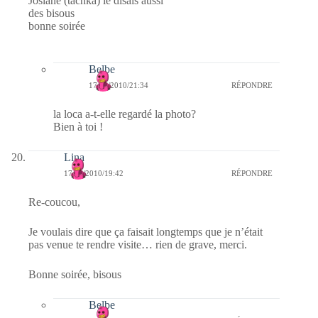
Josiane (tachka) le disais aussi
des bisous
bonne soirée
Belbe
17/02/2010/21:34
RÉPONDRE
la loca a-t-elle regardé la photo?
Bien à toi !
Lina
17/02/2010/19:42
RÉPONDRE
Re-coucou,
Je voulais dire que ça faisait longtemps que je n’était
pas venue te rendre visite… rien de grave, merci.
Bonne soirée, bisous
Belbe