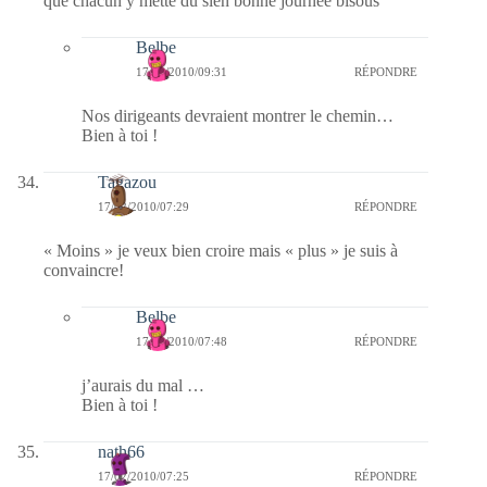
que chacun y mette du sien bonne journée bisous
Belbe
17/02/2010/09:31
RÉPONDRE
Nos dirigeants devraient montrer le chemin…
Bien à toi !
Tagazou
17/02/2010/07:29
RÉPONDRE
« Moins » je veux bien croire mais « plus » je suis à
convaincre!
Belbe
17/02/2010/07:48
RÉPONDRE
j’aurais du mal …
Bien à toi !
nath66
17/02/2010/07:25
RÉPONDRE