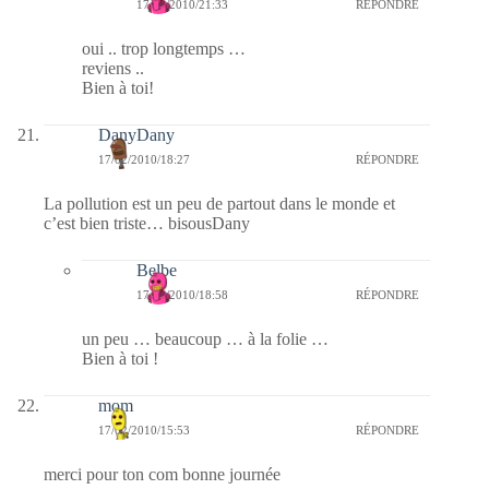
17/02/2010/21:33
RÉPONDRE
oui .. trop longtemps …
reviens ..
Bien à toi!
DanyDany
17/02/2010/18:27
RÉPONDRE
La pollution est un peu de partout dans le monde et
c’est bien triste… bisousDany
Belbe
17/02/2010/18:58
RÉPONDRE
un peu … beaucoup … à la folie …
Bien à toi !
mom
17/02/2010/15:53
RÉPONDRE
merci pour ton com bonne journée