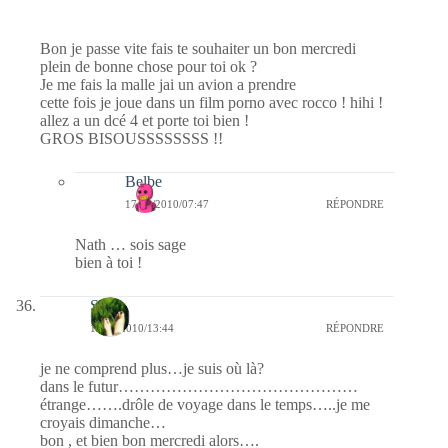
Bon je passe vite fais te souhaiter un bon mercredi
plein de bonne chose pour toi ok ?
Je me fais la malle jai un avion a prendre
cette fois je joue dans un film porno avec rocco ! hihi !
allez a un dcé 4 et porte toi bien !
GROS BISOUSSSSSSSS !!
Belbe
17/02/2010/07:47
RÉPONDRE
Nath … sois sage
bien à toi !
S
14/02/2010/13:44
RÉPONDRE
je ne comprend plus…je suis où là?
dans le futur………………………………………
étrange…….drôle de voyage dans le temps…..je me
croyais dimanche…
bon , et bien bon mercredi alors….