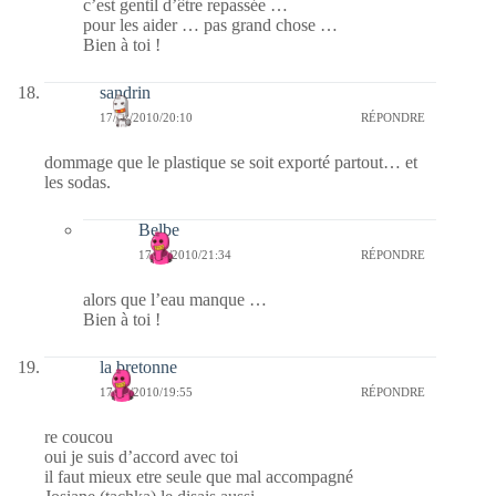
c’est gentil d’être repassée …
pour les aider … pas grand chose …
Bien à toi !
sandrin
17/02/2010/20:10
RÉPONDRE
dommage que le plastique se soit exporté partout… et
les sodas.
Belbe
17/02/2010/21:34
RÉPONDRE
alors que l’eau manque …
Bien à toi !
la bretonne
17/02/2010/19:55
RÉPONDRE
re coucou
oui je suis d’accord avec toi
il faut mieux etre seule que mal accompagné