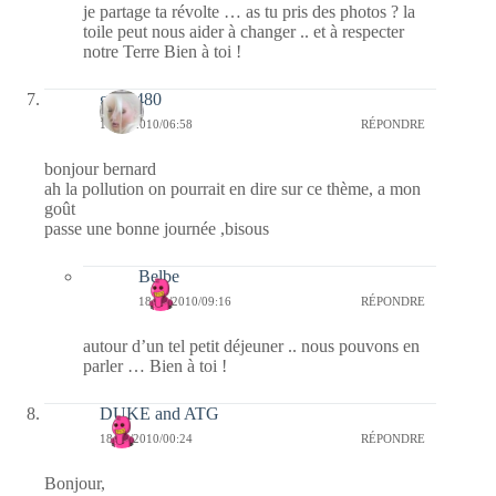
je partage ta révolte … as tu pris des photos ? la
toile peut nous aider à changer .. et à respecter
notre Terre Bien à toi !
gigip480
18/02/2010/06:58
RÉPONDRE
bonjour bernard
ah la pollution on pourrait en dire sur ce thème, a mon
goût
passe une bonne journée ,bisous
Belbe
18/02/2010/09:16
RÉPONDRE
autour d’un tel petit déjeuner .. nous pouvons en
parler … Bien à toi !
DUKE and ATG
18/02/2010/00:24
RÉPONDRE
Bonjour,