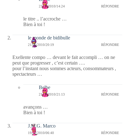
23/02/2010/14:24
RÉPONDRE
le titre .. l’accroche …
Bien à toi !
le monde de bidibulle
21/02/2010/20:19
RÉPONDRE
Exellente compo … devant le fait accompli … on ne
peut que progresser , c’est certain ….
pour l’instant nous sommes acteurs, consommateurs ,
spectacteurs …
Belbe
21/02/2010/21:13
RÉPONDRE
avançons …
Bien à toi !
J.M.G. Marco
19/02/2010/06:40
RÉPONDRE