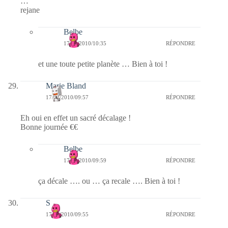
…
rejane
Belbe
17/02/2010/10:35
RÉPONDRE
et une toute petite planète … Bien à toi !
Marie Bland
17/02/2010/09:57
RÉPONDRE
Eh oui en effet un sacré décalage !
Bonne journée €€
Belbe
17/02/2010/09:59
RÉPONDRE
ça décale …. ou … ça recale …. Bien à toi !
S
17/02/2010/09:55
RÉPONDRE