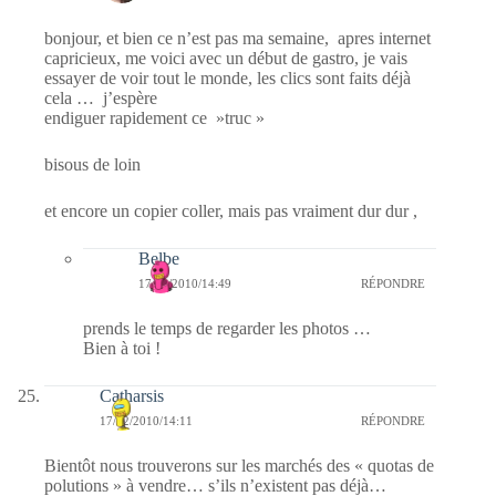
bonjour, et bien ce n’est pas ma semaine, apres internet
capricieux, me voici avec un début de gastro, je vais
essayer de voir tout le monde, les clics sont faits déjà
cela … j’espère
endiguer rapidement ce »truc »
bisous de loin
et encore un copier coller, mais pas vraiment dur dur ,
Belbe
17/02/2010/14:49
RÉPONDRE
prends le temps de regarder les photos …
Bien à toi !
Catharsis
17/02/2010/14:11
RÉPONDRE
Bientôt nous trouverons sur les marchés des « quotas de
polutions » à vendre… s’ils n’existent pas déjà…