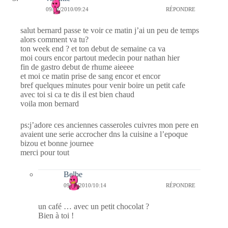
09/02/2010/09:24
RÉPONDRE
salut bernard passe te voir ce matin j’ai un peu de temps
alors comment va tu?
ton week end ? et ton debut de semaine ca va
moi cours encor partout medecin pour nathan hier
fin de gastro debut de rhume aieeee
et moi ce matin prise de sang encor et encor
bref quelques minutes pour venir boire un petit cafe
avec toi si ca te dis il est bien chaud
voila mon bernard
ps:j’adore ces anciennes casseroles cuivres mon pere en
avaient une serie accrocher dns la cuisine a l’epoque
bizou et bonne journee
merci pour tout
Belbe
09/02/2010/10:14
RÉPONDRE
un café … avec un petit chocolat ?
Bien à toi !