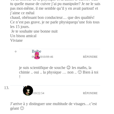
tu quelle masse de cuivre j’ai pu manipuler? Je ne le sais
pas moi-même, il me semble qu’il y en avait partout! et
j’aime ce métal
chaud, obéissant bon conducteur… que des qualités!
Ce n’est pas grave, je ne parle physiquequ’une fois tous
les 15 jours.
Je te souhaite une bonne nuit
Un bisou amical
Viviane
Belbe
08/02/2010/09:46
RÉPONDRE
je suis scientifique de souche 😉 les maths, la
chimie .. oui .. la physique … non .. 🙂 Bien à toi
!
Nova
07/02/2010/22:54
RÉPONDRE
J’arrive à y distinguer une multitude de visages…c’est
géant 🙂