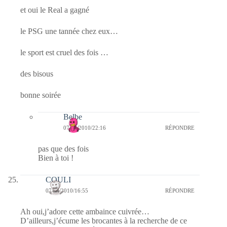
et oui le Real a gagné
le PSG une tannée chez eux…
le sport est cruel des fois …
des bisous
bonne soirée
Belbe
07/02/2010/22:16
RÉPONDRE
pas que des fois
Bien à toi !
COULI
07/02/2010/16:55
RÉPONDRE
Ah oui,j’adore cette ambaince cuivrée…
D’ailleurs,j’écume les brocantes à la recherche de ce