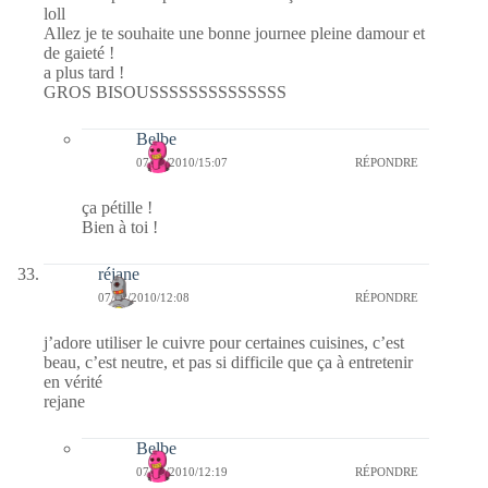
loll
Allez je te souhaite une bonne journee pleine damour et
de gaieté !
a plus tard !
GROS BISOUSSSSSSSSSSSSSS
Belbe
07/02/2010/15:07
RÉPONDRE
ça pétille !
Bien à toi !
réjane
07/02/2010/12:08
RÉPONDRE
j’adore utiliser le cuivre pour certaines cuisines, c’est
beau, c’est neutre, et pas si difficile que ça à entretenir
en vérité
rejane
Belbe
07/02/2010/12:19
RÉPONDRE