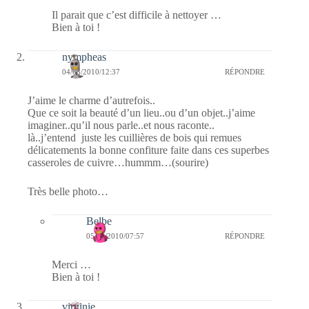
Il parait que c’est difficile à nettoyer …
Bien à toi !
nympheas
04/03/2010/12:37
RÉPONDRE
J’aime le charme d’autrefois..
Que ce soit la beauté d’un lieu..ou d’un objet..j’aime
imaginer..qu’il nous parle..et nous raconte..
là..j’entend juste les cuillières de bois qui remues
délicatements la bonne confiture faite dans ces superbes
casseroles de cuivre…hummm…(sourire)
Très belle photo…
Belbe
05/03/2010/07:57
RÉPONDRE
Merci …
Bien à toi !
virginie