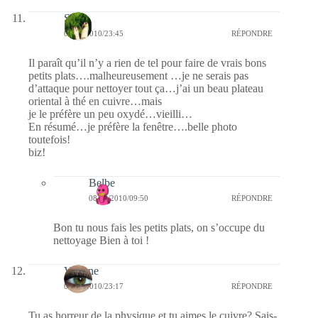
S
07/02/2010/23:45
RÉPONDRE
Il paraît qu’il n’y a rien de tel pour faire de vrais bons
petits plats….malheureusement …je ne serais pas
d’attaque pour nettoyer tout ça…j’ai un beau plateau
oriental à thé en cuivre…mais
je le préfère un peu oxydé…vieilli…
En résumé…je préfère la fenêtre….belle photo
toutefois!
biz!
Belbe
08/02/2010/09:50
RÉPONDRE
Bon tu nous fais les petits plats, on s’occupe du
nettoyage Bien à toi !
Viviane
07/02/2010/23:17
RÉPONDRE
Tu as horreur de la physique et tu aimes le cuivre? Sais-