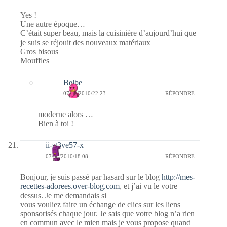
Yes !
Une autre époque…
C’était super beau, mais la cuisinière d’aujourd’hui que
je suis se réjouit des nouveaux matériaux
Gros bisous
Mouffles
Belbe
07/02/2010/22:23
RÉPONDRE
moderne alors …
Bien à toi !
ii-st3ve57-x
07/02/2010/18:08
RÉPONDRE
Bonjour, je suis passé par hasard sur le blog
http://mes-
recettes-adorees.over-blog.com
, et j’ai vu le votre
dessus. Je me demandais si
vous vouliez faire un échange de clics sur les liens
sponsorisés chaque jour. Je sais que votre blog n’a rien
en commun avec le mien mais je vous propose quand