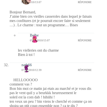
07/02/2010/13:07
RÉPONDRE
Bonjour Bernard,
J’aime bien ces vieilles casseroles dans lequel je faisais
mes confitures (et je pourrait encore faire si seulement
…) . Le charme : tout un programme… Bises
Belbe
07/02/2010/15:07
RÉPONDRE
les vielleries ont du charme
Bien à toi !
nath66
07/02/2010/12:39
RÉPONDRE
HELLOOOOO
comment vas ?
Bon bin moi ce matin jai etais au marché et je vous dis
pas le vent quil y a beurkkk heureusement le
soleil est la com dab ! hihiihi !
ten veux un peu ? bin viens le cherché et comme ça on
sboira un ptit coup ensemble non ? ça te dis ?