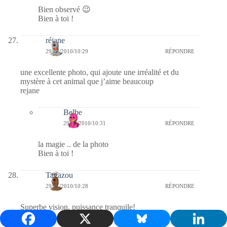
Bien observé 😉
Bien à toi !
réjane
29/01/2010/10:29
RÉPONDRE
une excellente photo, qui ajoute une irréalité et du
mystère à cet animal que j’aime beaucoup
rejane
Belbe
29/01/2010/10:31
RÉPONDRE
la magie .. de la photo
Bien à toi !
Tagazou
29/01/2010/10:28
RÉPONDRE
Superbe vision, puissance tranquile!