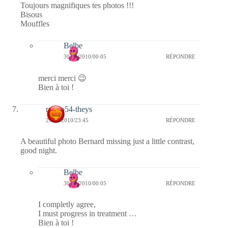
Toujours magnifiques tes photos !!!
Bisous
Mouffles
Belbe
30/01/2010/00:05
RÉPONDRE
merci merci 😉
Bien à toi !
rolero54-theys
29/01/2010/23:45
RÉPONDRE
A beautiful photo Bernard missing just a little contrast,
good night.
Belbe
30/01/2010/00:05
RÉPONDRE
I completly agree,
I must progress in treatment …
Bien à toi !