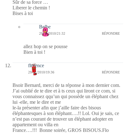
Sûr de sa force …
Liberer le chemin !
Bises à toi
Belbe
29/01/2010/21:32
RÉPONDRE
allez hop on se pousse
Bien à toi !
florence
29/01/2010/19:36
RÉPONDRE
Bsoir Bernard, merci de ta réponse à mon dernier com.
J’ai oublié de te dire et à ts ceux qui liront ce com, si
vous connaissez qqu’un qui possède un éléphant chez
lui -elle, me le dire et me
le-la présenter afin que j’aille faire des bisous
éléphantesques à son éléphant….!! Lol. Oui je sais, ce
n’est pas courant de trouver un éléphant adopter en
appartement ou villa en
France….!!! Bonne soirée, GROS BISOUS.Flo