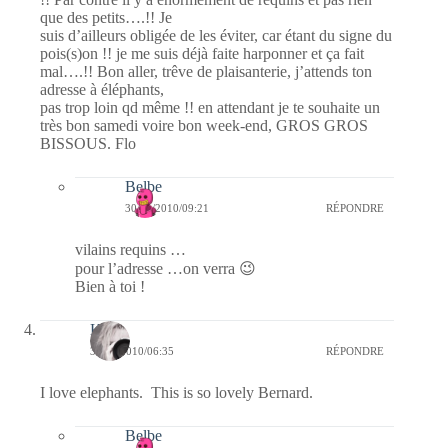
que des petits….!! Je
suis d’ailleurs obligée de les éviter, car étant du signe du
pois(s)on !! je me suis déjà faite harponner et ça fait
mal….!! Bon aller, trêve de plaisanterie, j’attends ton
adresse à éléphants,
pas trop loin qd même !! en attendant je te souhaite un
très bon samedi voire bon week-end, GROS GROS
BISSOUS. Flo
Belbe
30/01/2010/09:21
RÉPONDRE
vilains requins …
pour l’adresse …on verra 😉
Bien à toi !
Kala
30/01/2010/06:35
RÉPONDRE
I love elephants. This is so lovely Bernard.
Belbe