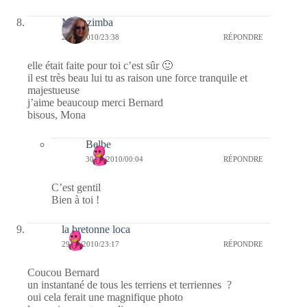
Monazimba
29/01/2010/23:38
RÉPONDRE
elle était faite pour toi c’est sûr 🙂
il est très beau lui tu as raison une force tranquile et
majestueuse
j’aime beaucoup merci Bernard
bisous, Mona
Belbe
30/01/2010/00:04
RÉPONDRE
C’est gentil
Bien à toi !
la bretonne loca
29/01/2010/23:17
RÉPONDRE
Coucou Bernard
un instantané de tous les terriens et terriennes ?
oui cela ferait une magnifique photo