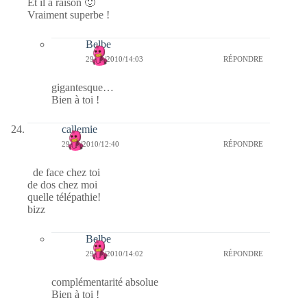
Et il a raison 🙂
Vraiment superbe !
Belbe
29/01/2010/14:03
RÉPONDRE
gigantesque…
Bien à toi !
callemie
29/01/2010/12:40
RÉPONDRE
de face chez toi
de dos chez moi
quelle télépathie!
bizz
Belbe
29/01/2010/14:02
RÉPONDRE
complémentarité absolue
Bien à toi !