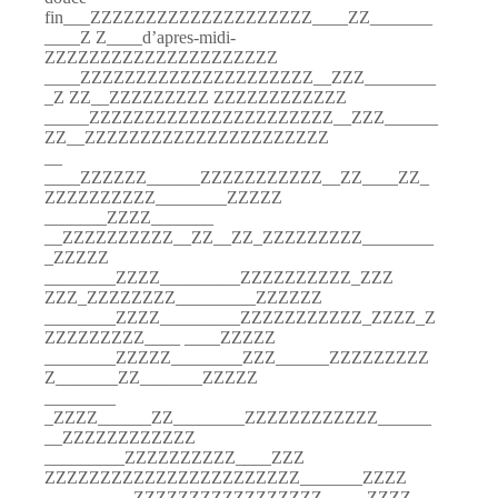
fin___ZZZZZZZZZZZZZZZZZZZZ____ZZ_______
____Z Z____d’apres-midi-
ZZZZZZZZZZZZZZZZZZZZZ
____ZZZZZZZZZZZZZZZZZZZZZ__ZZZ________
_Z ZZ__ZZZZZZZZZ ZZZZZZZZZZZZ
_____ZZZZZZZZZZZZZZZZZZZZZZ__ZZZ______
ZZ__ZZZZZZZZZZZZZZZZZZZZZZ
__
____ZZZZZZ______ZZZZZZZZZZZ__ZZ____ZZ_
ZZZZZZZZZZ________ZZZZZ
_______ZZZZ_______
__ZZZZZZZZZZ__ZZ__ZZ_ZZZZZZZZZ________
_ZZZZZ
________ZZZZ_________ZZZZZZZZZZ_ZZZ
ZZZ_ZZZZZZZZ_________ZZZZZZ
________ZZZZ_________ZZZZZZZZZZZ_ZZZZ_Z
ZZZZZZZZZ____ ____ZZZZZ
________ZZZZZ________ZZZ______ZZZZZZZZZ
Z_______ZZ_______ZZZZZ
________
_ZZZZ______ZZ________ZZZZZZZZZZZZ______
__ZZZZZZZZZZZZ
_________ZZZZZZZZZZ____ZZZ
ZZZZZZZZZZZZZZZZZZZZZZZ_______ZZZZ
__________ZZZZZZZZZZZZZZZZZ_____ZZZZ___