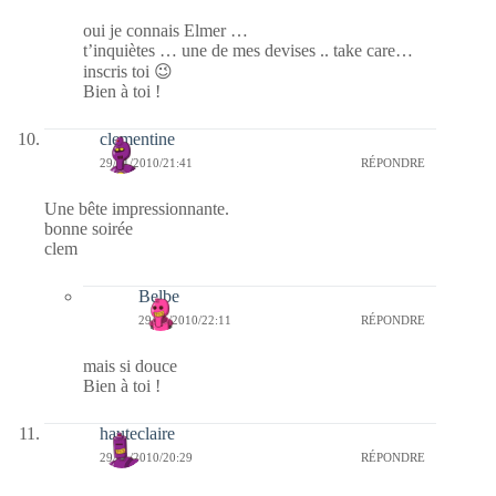
oui je connais Elmer …
t’inquiètes … une de mes devises .. take care…
inscris toi 😉
Bien à toi !
clementine
29/01/2010/21:41
RÉPONDRE
Une bête impressionnante.
bonne soirée
clem
Belbe
29/01/2010/22:11
RÉPONDRE
mais si douce
Bien à toi !
hauteclaire
29/01/2010/20:29
RÉPONDRE