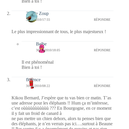
Bien à toi !
Zip de Zoup
30/01/2010/17:55
RÉPONDRE
Le plus impressionnant de tous, le plus majestueux !
Belbe
30/01/2010/18:05
RÉPONDRE
Il est phénoménal
Bien à toi !
florence
30/01/2010/08:22
RÉPONDRE
Kikou Bernard, J’espère que tu vas bien ce matin. T’as
une adresse pour les éléphants !! Hum ça m’intéresse,
c’est oùùùùùùùùùùù ??? En Bourgogne, en ce moment
il y fait un froid de canard à
ne pas mettre un chien dehors, alors tu penses bien que
des éléphants, je n’en verrais pas ici….surtout à Beaune
!! Par contre il y a énormément de requins et pas rien