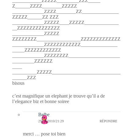
____________ZZZZZ_________ZZZ_____
Z______ZZZZ________ZZZZZ
_____________ZZZZ________ZZ_______________
ZZZZZ______ZZ ZZZ
_____________ZZZZZ____ZZZZZ______________
__ZZZZZZZZZZZZZZ
_____________ZZZZZ
ZZZZZZZZ__________________ZZZZZZZZZZZZZ
_____________ZZZZZZZZZZZZ_______________
_____ZZZZZZZZZZZZ
_____________ZZZZZZZZ_____________________
_________ZZZZZZ
____
__________ZZZZZ____________________________
______ZZZ
bisous
c’est magnifique un elephant je trouve qu’il a de
l’elegance biz et bonne soiree
Belbe
29/01/2010/21:29
RÉPONDRE
merci … pose toi bien