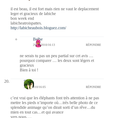
il est beau, il est fort mais rien ne vaut le deplacement
leger et gracieux de labiche
bon week end
labicheatroispattes.
http://labicheaubois.bloguez.com/
Belbe
29/01/2010/16:13
RÉPONDRE
ne serais tu pas un peu partial sur cet avis …
pourquoi comparer … les deux sont légers et
gracieux
Bien à toi !
S
29/01/2010/16:05
RÉPONDRE
c’est vrai que les éléphants font très attention à ne pas
mettre les pieds n’importe où…très belle photo de ce
splendide animage qu’on dirait sorti d’un rêve…du
mien en tout cas…et qui avance
vers nous….