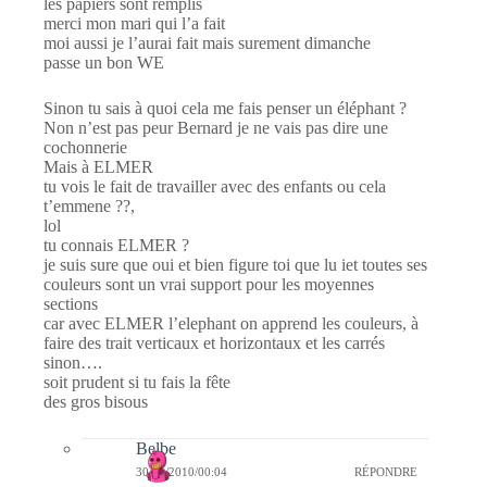
les papiers sont remplis
merci mon mari qui l’a fait
moi aussi je l’aurai fait mais surement dimanche
passe un bon WE
Sinon tu sais à quoi cela me fais penser un éléphant ?
Non n’est pas peur Bernard je ne vais pas dire une
cochonnerie
Mais à ELMER
tu vois le fait de travailler avec des enfants ou cela
t’emmene ??,
lol
tu connais ELMER ?
je suis sure que oui et bien figure toi que lu iet toutes ses
couleurs sont un vrai support pour les moyennes
sections
car avec ELMER l’elephant on apprend les couleurs, à
faire des trait verticaux et horizontaux et les carrés
sinon….
soit prudent si tu fais la fête
des gros bisous
Belbe
30/01/2010/00:04
RÉPONDRE