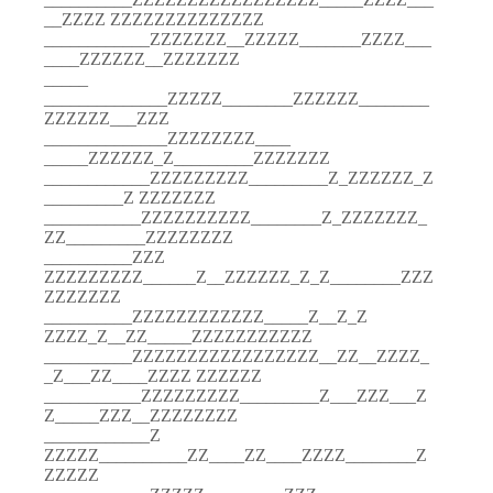
__ZZZZ ZZZZZZZZZZZZZZ
____________ZZZZZZZ__ZZZZZ_______ZZZZ___
____ZZZZZZ__ZZZZZZZ
_____
______________ZZZZZ________ZZZZZZ________
ZZZZZZ___ZZZ
______________ZZZZZZZZ____
_____ZZZZZZ_Z_________ZZZZZZZ
____________ZZZZZZZZZ_________Z_ZZZZZZ_Z
_________Z ZZZZZZZ
___________ZZZZZZZZZZ________Z_ZZZZZZZ_
ZZ_________ZZZZZZZZ
__________ZZZ
ZZZZZZZZZ______Z__ZZZZZZ_Z_Z________ZZZ
ZZZZZZZ
__________ZZZZZZZZZZZZ_____Z__Z_Z
ZZZZ_Z__ZZ_____ZZZZZZZZZZZ
__________ZZZZZZZZZZZZZZZZZ__ZZ__ZZZZ_
_Z___ZZ____ZZZZ ZZZZZZ
___________ZZZZZZZZZ_________Z___ZZZ___Z
Z_____ZZZ__ZZZZZZZZ
____________Z
ZZZZZ__________ZZ____ZZ____ZZZZ________Z
ZZZZZ