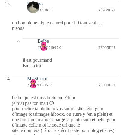
Domino
27/01/2010/16:36
RÉPONDRE
un bon pique nique naturel pour lui tout seul …
bisous
Belbe
27/01/2010/17:01
RÉPONDRE
il est gourmand
Bien à toi !
MisSCoco
27/01/2010/15:53
RÉPONDRE
belbe qui est miss bretonne ? hihi
je n’ai pas ton mail 😉
pour mettre ta photo tu vas sur un site hébergeur
d’image (casimages,hiboox, ou autre y ‘en a plein) et
une fois que tu auras chargé ta photo sur cet hébergeur
d’image colle moi le code url que le
site te donnera ( là ou y a écrit code pour blog et sites)