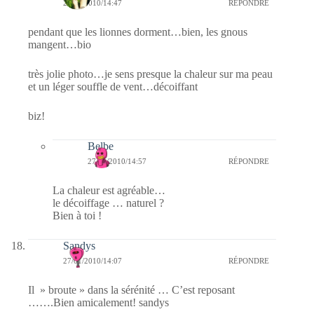
27/01/2010/14:47
RÉPONDRE
pendant que les lionnes dorment…bien, les gnous
mangent…bio
très jolie photo…je sens presque la chaleur sur ma peau
et un léger souffle de vent…décoiffant
biz!
Belbe
27/01/2010/14:57
RÉPONDRE
La chaleur est agréable…
le décoiffage … naturel ?
Bien à toi !
Sandys
27/01/2010/14:07
RÉPONDRE
Il » broute » dans la sérénité … C’est reposant
…….Bien amicalement! sandys