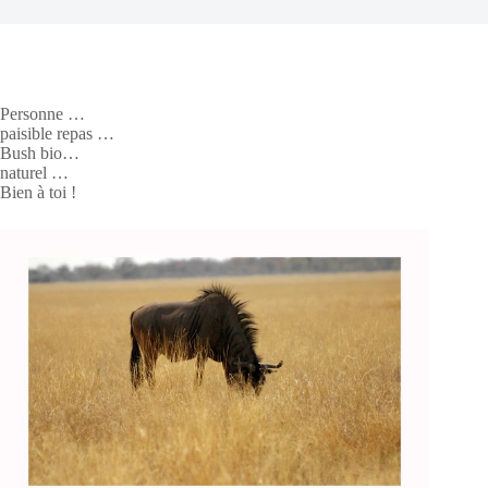
Personne …
paisible repas …
Bush bio…
naturel …
Bien à toi !