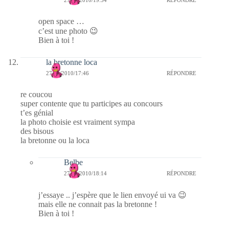
27/01/2010/19:54
RÉPONDRE
open space …
c’est une photo 😉
Bien à toi !
la bretonne loca
27/01/2010/17:46
RÉPONDRE
re coucou
super contente que tu participes au concours
t’es génial
la photo choisie est vraiment sympa
des bisous
la bretonne ou la loca
Belbe
27/01/2010/18:14
RÉPONDRE
j’essaye .. j’espère que le lien envoyé ui va 😉
mais elle ne connait pas la bretonne !
Bien à toi !