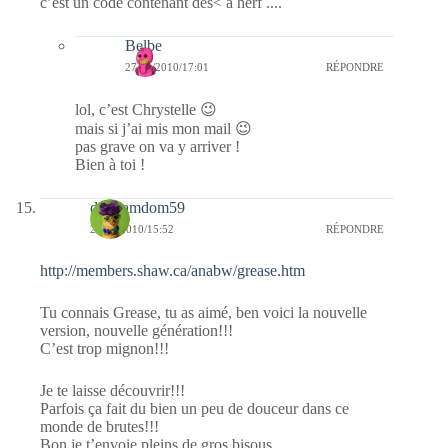
c’est un code contenant des< a herf ....
Belbe
27/01/2010/17:01
RÉPONDRE
lol, c’est Chrystelle 😉
mais si j’ai mis mon mail 😉
pas grave on va y arriver !
Bien à toi !
dimdamdom59
27/01/2010/15:52
RÉPONDRE
http://members.shaw.ca/anabw/grease.htm
Tu connais Grease, tu as aimé, ben voici la nouvelle
version, nouvelle génération!!!
C’est trop mignon!!!
Je te laisse découvrir!!!
Parfois ça fait du bien un peu de douceur dans ce
monde de brutes!!!
Bon je t’envoie pleins de gros bisous.