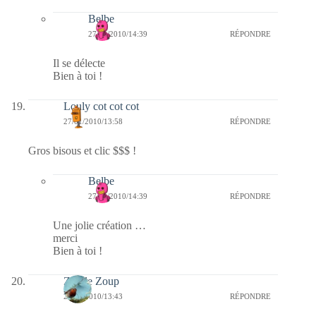
Belbe
27/01/2010/14:39
RÉPONDRE
Il se délecte
Bien à toi !
Louly cot cot cot
27/01/2010/13:58
RÉPONDRE
Gros bisous et clic $$$ !
Belbe
27/01/2010/14:39
RÉPONDRE
Une jolie création …
merci
Bien à toi !
Zip de Zoup
27/01/2010/13:43
RÉPONDRE