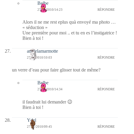
Belbe
27/01/2010/14:23
RÉPONDRE
Alors il ne me rest eplus quà envoyé ma photo …
« séduction »
Une première pour moi .. et tu en es l’instigatrice !
Bien à toi !
annielamarmotte
27/01/2010/10:03
RÉPONDRE
un verre d’eau pour faire glisser tout de même?
Belbe
27/01/2010/14:34
RÉPONDRE
il faudrait lui demander 😉
Bien à toi !
Ydel
27/01/2010/09:45
RÉPONDRE