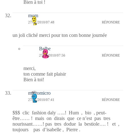
Bien à toi !
mom
27/01/2010/07:48
RÉPONDRE
un joli cliché merci pour ton com bonne journée
Belbe
27/01/2010/07:56
RÉPONDRE
merci,
ton comme fait plaisir
Bien à toi!
micromicro
27/01/2010/07:41
RÉPONDRE
$$$ clic fashion daly …..! Hum , bio , peut-
être…… ! mais on dirais que ce n’est pas tres
nourissant……! pas tres dodue la bestiole…. ! et ,
toujours pas d’isabelle , Pierre .