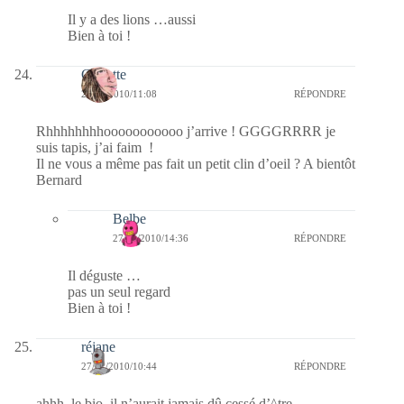
Il y a des lions …aussi
Bien à toi !
Crikette
27/01/2010/11:08
RÉPONDRE
Rhhhhhhhhooooooooooo j’arrive ! GGGGRRRR je
suis tapis, j’ai faim !
Il ne vous a même pas fait un petit clin d’oeil ? A bientôt
Bernard
Belbe
27/01/2010/14:36
RÉPONDRE
Il déguste …
pas un seul regard
Bien à toi !
réjane
27/01/2010/10:44
RÉPONDRE
ahhh, le bio, il n’aurait jamais dû cessé d’^tre…