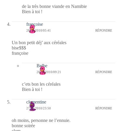
de la très bonne viande en Namibie
Bien à toi !
françoise
28/01/2010/05:41
RÉPONDRE
Un bon petit déj’ aux céréales
bise$$$
françoise
Belbe
28/01/2010/09:21
RÉPONDRE
c’ets bon les céréales
Bien à toi !
clementine
27/01/2010/23:50
RÉPONDRE
oh moins, personne ne l’ennuie.
bonne soirée
clem