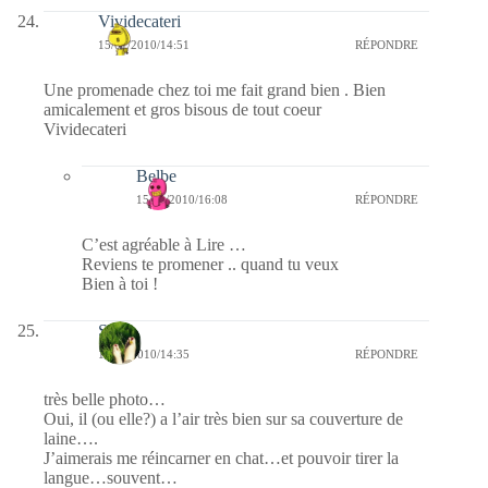
Vividecateri
15/01/2010/14:51
RÉPONDRE
Une promenade chez toi me fait grand bien . Bien
amicalement et gros bisous de tout coeur
Vividecateri
Belbe
15/01/2010/16:08
RÉPONDRE
C’est agréable à Lire …
Reviens te promener .. quand tu veux
Bien à toi !
S
15/01/2010/14:35
RÉPONDRE
très belle photo…
Oui, il (ou elle?) a l’air très bien sur sa couverture de
laine….
J’aimerais me réincarner en chat…et pouvoir tirer la
langue…souvent…