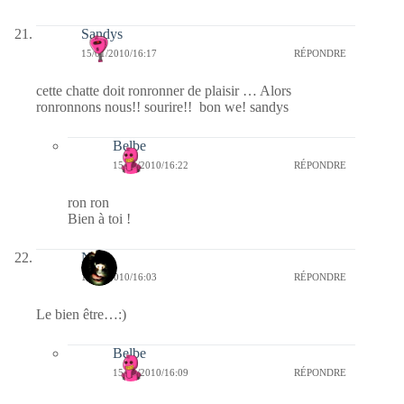
Sandys
15/01/2010/16:17
RÉPONDRE
cette chatte doit ronronner de plaisir … Alors
ronronnons nous!! sourire!! bon we! sandys
Belbe
15/01/2010/16:22
RÉPONDRE
ron ron
Bien à toi !
Nova
15/01/2010/16:03
RÉPONDRE
Le bien être…:)
Belbe
15/01/2010/16:09
RÉPONDRE