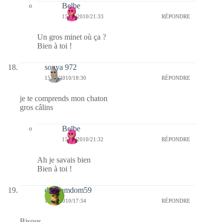
Belbe
15/01/2010/21:33
RÉPONDRE
Un gros minet où ça ?
Bien à toi !
sonya 972
15/01/2010/18:30
RÉPONDRE
je te comprends mon chaton
gros câlins
Belbe
15/01/2010/21:32
RÉPONDRE
Ah je savais bien
Bien à toi !
dimdamdom59
15/01/2010/17:34
RÉPONDRE
Bisous.