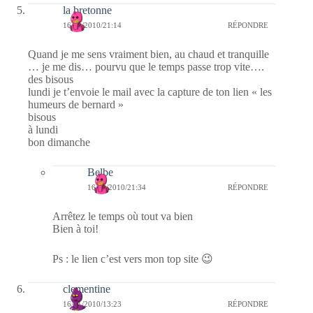
la bretonne
16/01/2010/21:14
RÉPONDRE
Quand je me sens vraiment bien, au chaud et tranquille
… je me dis… pourvu que le temps passe trop vite….
des bisous
lundi je t’envoie le mail avec la capture de ton lien « les
humeurs de bernard »
bisous
à lundi
bon dimanche
Belbe
16/01/2010/21:34
RÉPONDRE
Arrêtez le temps où tout va bien
Bien à toi!
Ps : le lien c’est vers mon top site 😉
clementine
16/01/2010/13:23
RÉPONDRE