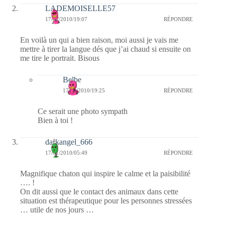
LADEMOISELLE57
17/01/2010/19:07
RÉPONDRE
En voilà un qui a bien raison, moi aussi je vais me
mettre à tirer la langue dés que j’ai chaud si ensuite on
me tire le portrait. Bisous
Belbe
17/01/2010/19:25
RÉPONDRE
Ce serait une photo sympath
Bien à toi !
darkangel_666
17/01/2010/05:49
RÉPONDRE
Magnifique chaton qui inspire le calme et la paisibilité
…. !
On dit aussi que le contact des animaux dans cette
situation est thérapeutique pour les personnes stressées
… utile de nos jours …