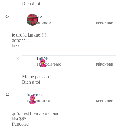
Bien à toi !
callemie
15/01/2010/08:05
RÉPONDRE
je tire la langue!!!!
donc?????
bizz
Belbe
15/01/2010/16:02
RÉPONDRE
Même pas cap !
Bien à toi !
françoise
15/01/2010/07:40
RÉPONDRE
qu’on est bien ..;au chaud
bise$$$
françoise