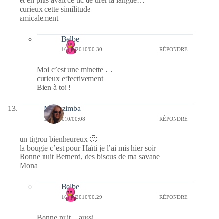
et en plus avait ce tic de tirer la langue…
curieux cette similitude
amicalement
Belbe
16/01/2010/00:30
RÉPONDRE
Moi c’est une minette …
curieux effectivement
Bien à toi !
Monazimba
16/01/2010/00:08
RÉPONDRE
un tigrou bienheureux 🙂
la bougie c’est pour Haïti je l’ai mis hier soir
Bonne nuit Bernerd, des bisous de ma savane
Mona
Belbe
16/01/2010/00:29
RÉPONDRE
Bonne nuit .. aussi