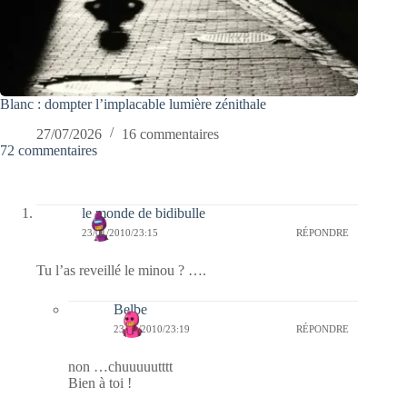
Blanc : dompter l’implacable lumière zénithale
27/07/2026
16 commentaires
72 commentaires
le monde de bidibulle
23/01/2010/23:15
RÉPONDRE
Tu l’as reveillé le minou ? ….
Belbe
23/01/2010/23:19
RÉPONDRE
non …chuuuuutttt
Bien à toi !