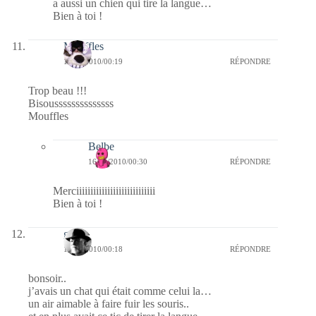
a aussi un chien qui tire la langue…
Bien à toi !
Mouffles
16/01/2010/00:19
RÉPONDRE
Trop beau !!!
Bisoussssssssssssss
Mouffles
Belbe
16/01/2010/00:30
RÉPONDRE
Merciiiiiiiiiiiiiiiiiiiiiiiiiiii
Bien à toi !
geo
16/01/2010/00:18
RÉPONDRE
bonsoir..
j’avais un chat qui était comme celui la…
un air aimable à faire fuir les souris..