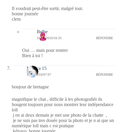
Il voudrait peut-être sortir, malgré tout.
bonne journée
clem
Belbe
16/01/2010/16:35
RÉPONDRE
Oui … mais pour rentrer
Bien à toi !
Monica 15
16/01/2010/07:07
RÉPONDRE
bonjour de bretagne
magnifique le chat , difficile à les photografiér ils
bougent toujours pour nous montrer leur indépendance
loll
j en ai deux demain je met une photo de la chatte ,
je ne suis pas tres douée pour la photo et je n ai que un
numérique loll mais c est pratique
kénavo bonne journée