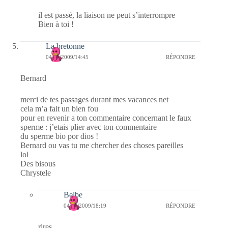
il est passé, la liaison ne peut s’interrompre
Bien à toi !
La bretonne
04/11/2009/14:45
RÉPONDRE
Bernard
merci de tes passages durant mes vacances net
cela m’a fait un bien fou
pour en revenir a ton commentaire concernant le faux
sperme : j’etais plier avec ton commentaire
du sperme bio por dios !
Bernard ou vas tu me chercher des choses pareilles
lol
Des bisous
Chrystele
Belbe
04/11/2009/18:19
RÉPONDRE
rires …