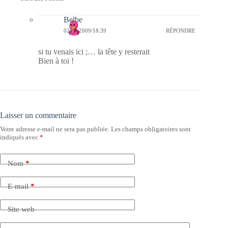
Belbe
02/11/2009/18:39
RÉPONDRE
si tu venais ici ;… la tête y resterait
Bien à toi !
Laisser un commentaire
Votre adresse e-mail ne sera pas publiée.
Les champs obligatoires sont
indiqués avec
*
Nom
*
E-mail
*
Site web