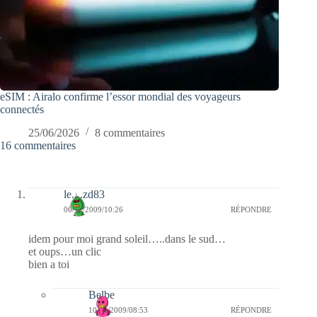
eSIM : Airalo confirme l’essor mondial des voyageurs
connectés
25/06/2026
8 commentaires
16 commentaires
le....zd83
06/11/2009/10:26
RÉPONDRE
idem pour moi grand soleil…..dans le sud…
et oups…un clic
bien a toi
Belbe
10/11/2009/08:53
RÉPONDRE