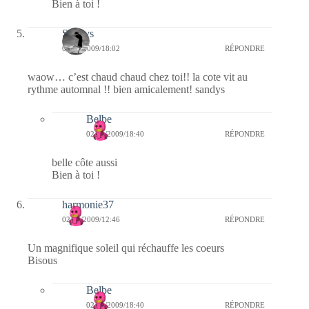
Bien à toi !
Sandys
02/11/2009/18:02
RÉPONDRE
waow… c’est chaud chaud chez toi!! la cote vit au
rythme automnal !! bien amicalement! sandys
Belbe
02/11/2009/18:40
RÉPONDRE
belle côte aussi
Bien à toi !
harmonie37
02/11/2009/12:46
RÉPONDRE
Un magnifique soleil qui réchauffe les coeurs
Bisous
Belbe
02/11/2009/18:40
RÉPONDRE