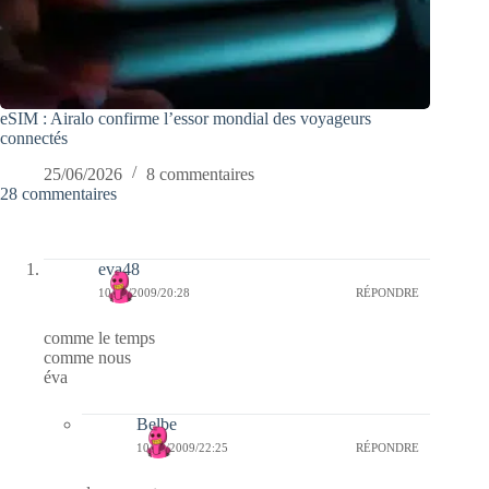
eSIM : Airalo confirme l’essor mondial des voyageurs
connectés
25/06/2026
8 commentaires
28 commentaires
eva48
10/10/2009/20:28
RÉPONDRE
comme le temps
comme nous
éva
Belbe
10/10/2009/22:25
RÉPONDRE