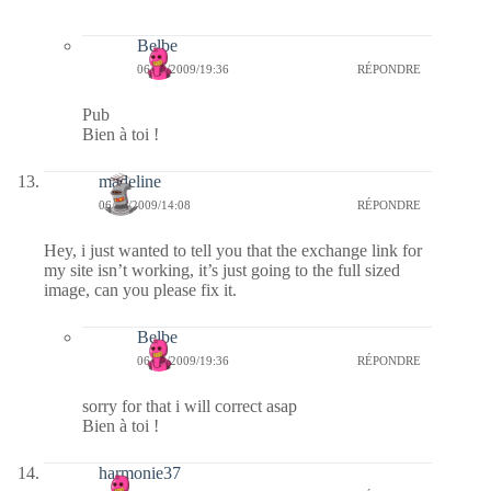
Belbe
06/10/2009/19:36
RÉPONDRE
Pub
Bien à toi !
madeline
06/10/2009/14:08
RÉPONDRE
Hey, i just wanted to tell you that the exchange link for
my site isn’t working, it’s just going to the full sized
image, can you please fix it.
Belbe
06/10/2009/19:36
RÉPONDRE
sorry for that i will correct asap
Bien à toi !
harmonie37