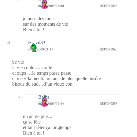
06/10/2009/23:00
RÉPONDRE
je pose des mots
sur des moments de vie
Bien à toi !
le....zd83
06/10/2009/21:41
RÉPONDRE
be vie
la vie coule…..coule
et oups …le temps passe passe
et me v’la bientôt un ans de plus quelle misére
bisous du sud…d’un vieux con
Belbe
06/10/2009/21:44
RÉPONDRE
un an de plus ..
ça se fête
et faut fêter ça longtemps
Bien à toi !