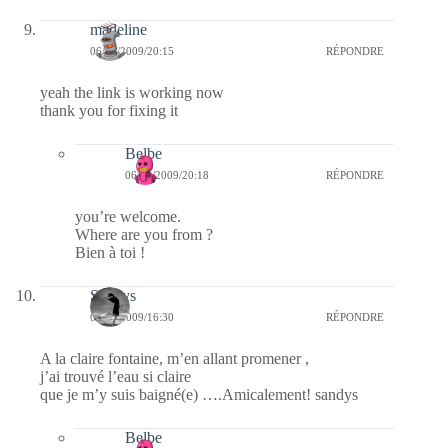
madeline
06/10/2009/20:15
RÉPONDRE
yeah the link is working now
thank you for fixing it
Belbe
06/10/2009/20:18
RÉPONDRE
you’re welcome.
Where are you from ?
Bien à toi !
Sandys
06/10/2009/16:30
RÉPONDRE
A la claire fontaine, m’en allant promener ,
j’ai trouvé l’eau si claire
que je m’y suis baigné(e) ….Amicalement! sandys
Belbe