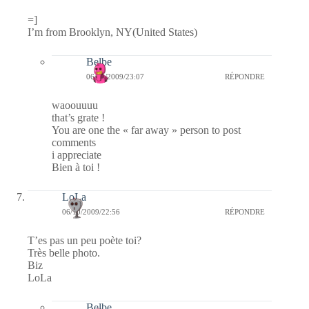
=]
I’m from Brooklyn, NY(United States)
Belbe
06/10/2009/23:07
RÉPONDRE
waoouuuu
that’s grate !
You are one the « far away » person to post
comments
i appreciate
Bien à toi !
LoLa
06/10/2009/22:56
RÉPONDRE
T’es pas un peu poète toi?
Très belle photo.
Biz
LoLa
Belbe