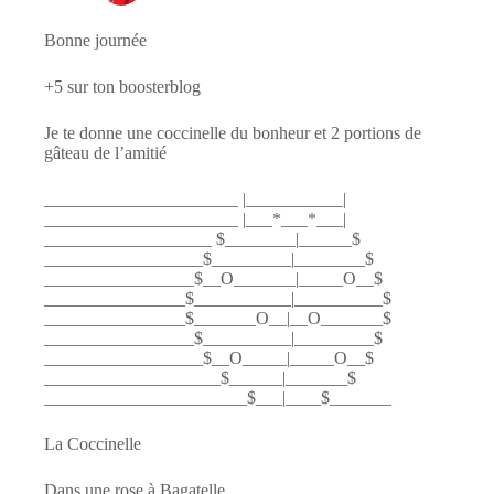
Bonne journée
+5 sur ton boosterblog
Je te donne une coccinelle du bonheur et 2 portions de
gâteau de l’amitié
______________________ |___________|
______________________ |___*___*___|
___________________ $________|______$
__________________$_________|________$
_________________$__O_______|_____O__$
________________$___________|__________$
________________$_______O__|__O_______$
_________________$__________|_________$
__________________$__O_____|_____O__$
____________________$______|_______$
_______________________$___|____$_______
La Coccinelle
Dans une rose à Bagatelle