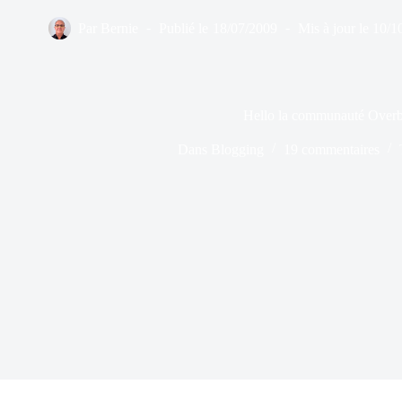
Par
Bernie
Publié le
18/07/2009
Mis à jour le
10/1
Hello la communauté Overb
Dans
Blogging
19 commentaires