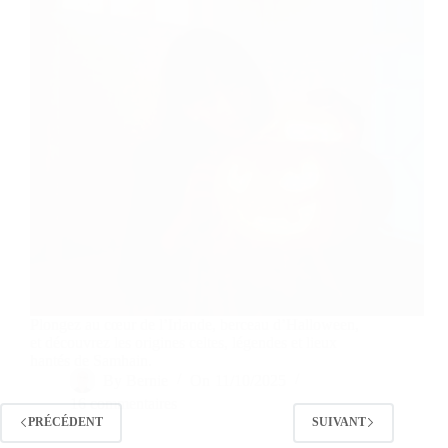
Plongez au cœur de l’Irlande, berceau d’Halloween,
et découvrez les origines celtes, légendes et lieux
hantés de Samhain.
By
Bernie
On
11/10/2025
16 commentaires
PRÉCÉDENT
SUIVANT