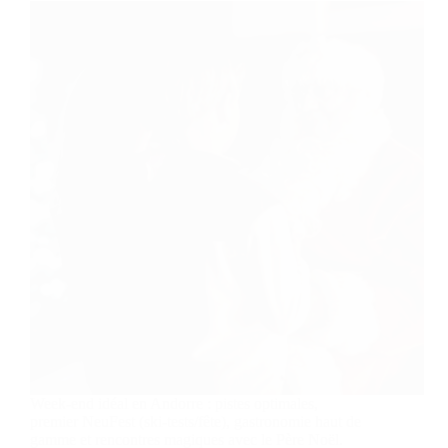
Week-end idéal en Andorre : pistes optimales,
premier NeuFest (ski-tests/fête), gastronomie haut de
gamme et rencontres magiques avec le Père Noël.