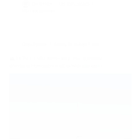
By
Bernie
On
12/12/2025
10 commentaires
Dans
France
Temps de lecture
6 min
🏔️ Le Pic du Midi rouvre ses portes : panorama
hivernal et expériences inédites vous attendent !