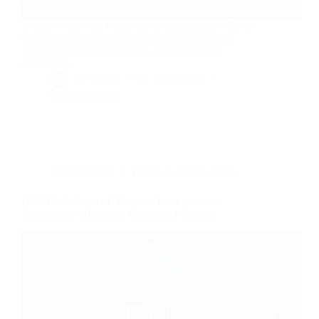
Évadez-vous à La Ferme de la Rançonnière ! Hôtel
de charme en Normandie, proche des plages du
Débarquement et de Bayeux. Réservez votre
parenthèse.
By
Bernie
On
19/11/2025
8 commentaires
Dans
Étranger
Temps de lecture
7 min
UNNIC Andorra : L’Écrin de Luxe pour un
Tourisme d’Affaires au Cœur des Pyrénées