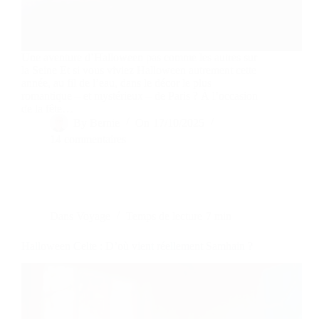
Une aventure d’Halloween pas comme les autres sur
la Seine Et si vous viviez Halloween autrement cette
année, au fil de l’eau, dans le décor le plus
romantique – et mystérieux – de Paris ? À l’occasion
de la fête…
By
Bernie
On
17/10/2025
14 commentaires
Dans
Voyage
Temps de lecture
7 min
Halloween Celte : D’où vient réellement Samhain ?