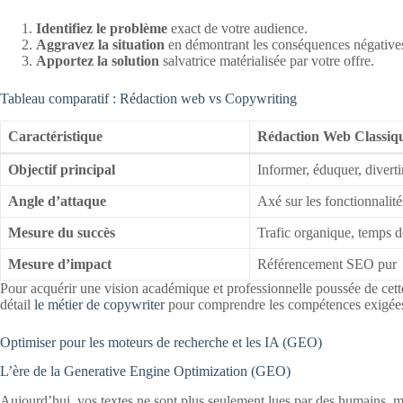
Identifiez le problème
exact de votre audience.
Aggravez la situation
en démontrant les conséquences négatives 
Apportez la solution
salvatrice matérialisée par votre offre.
Tableau comparatif : Rédaction web vs Copywriting
Caractéristique
Rédaction Web Classiq
Objectif principal
Informer, éduquer, diverti
Angle d’attaque
Axé sur les fonctionnalité
Mesure du succès
Trafic organique, temps d
Mesure d’impact
Référencement SEO pur
Pour acquérir une vision académique et professionnelle poussée de cett
détail
le métier de copywriter
pour comprendre les compétences exigées 
Optimiser pour les moteurs de recherche et les IA (GEO)
L’ère de la Generative Engine Optimization (GEO)
Aujourd’hui, vos textes ne sont plus seulement lues par des humains, 