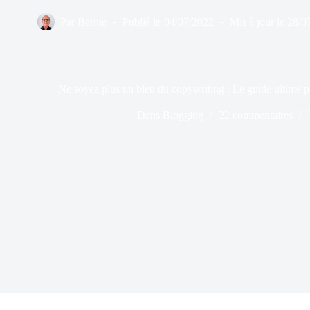
Par
Bernie
Publié le
04/07/2022
Mis à jour le
28/0
Ne soyez plus un bleu du copywriting : Le guide ultime p
Dans
Blogging
22 commentaires