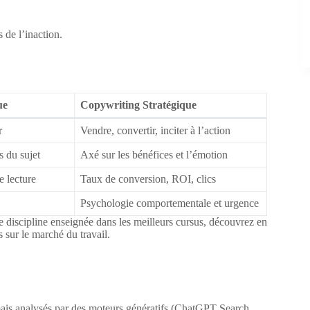
de l’inaction.
ue
Copywriting Stratégique
r
Vendre, convertir, inciter à l’action
s du sujet
Axé sur les bénéfices et l’émotion
e lecture
Taux de conversion, ROI, clics
Psychologie comportementale et urgence
e discipline enseignée dans les meilleurs cursus, découvrez en
sur le marché du travail.
mais analysés par des moteurs génératifs (ChatGPT Search,