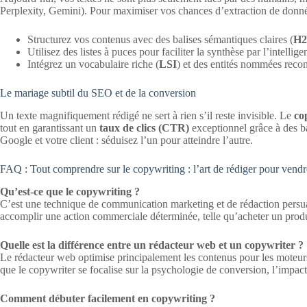
Perplexity, Gemini). Pour maximiser vos chances d’extraction de donné
Structurez vos contenus avec des balises sémantiques claires (
H2
Utilisez des listes à puces pour faciliter la synthèse par l’intelligen
Intégrez un vocabulaire riche (
LSI
) et des entités nommées reco
Le mariage subtil du SEO et de la conversion
Un texte magnifiquement rédigé ne sert à rien s’il reste invisible. Le
co
tout en garantissant un
taux de clics (CTR)
exceptionnel grâce à des bal
Google et votre client : séduisez l’un pour atteindre l’autre.
FAQ : Tout comprendre sur le copywriting : l’art de rédiger pour vendr
Qu’est-ce que le copywriting ?
C’est une technique de communication marketing et de rédaction persuasiv
accomplir une action commerciale déterminée, telle qu’acheter un produi
Quelle est la différence entre un rédacteur web et un copywriter ?
Le rédacteur web optimise principalement les contenus pour les moteurs 
que le copywriter se focalise sur la psychologie de conversion, l’impact 
Comment débuter facilement en copywriting ?