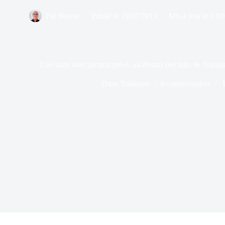
Par
Bernie
Publié le
19/07/2019
Mis à jour le
13/
Une suite avec jacuzzi privé, au-dessus des toits de Toul
Dans
Toulouse
6 commentaires
T