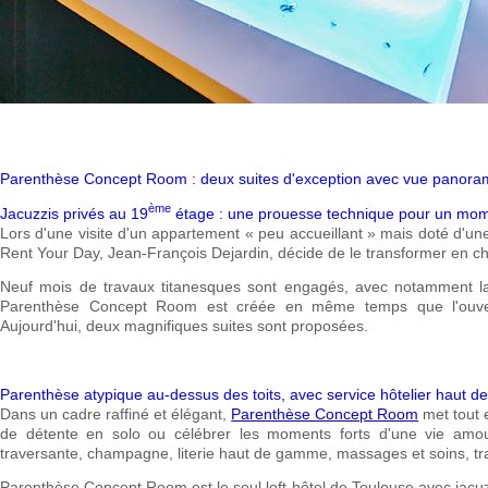
Parenthèse Concept Room : deux suites d'exception avec vue panoram
ème
Jacuzzis privés au 19
étage : une prouesse technique pour un mom
Lors d'une visite d'un appartement « peu accueillant » mais doté d'une
Rent Your Day, Jean-François Dejardin, décide de le transformer en 
Neuf mois de travaux titanesques sont engagés, avec notamment la 
Parenthèse Concept Room est créée en même temps que l'ouvert
Aujourd'hui, deux magnifiques suites sont proposées.
Parenthèse atypique au-dessus des toits, avec service hôtelier haut 
Dans un cadre raffiné et élégant,
Parenthèse Concept Room
met tout 
de détente en solo ou célébrer les moments forts d'une vie amo
traversante, champagne, literie haut de gamme, massages et soins, t
Parenthèse Concept Room est le seul loft-hôtel de Toulouse avec jacuzz