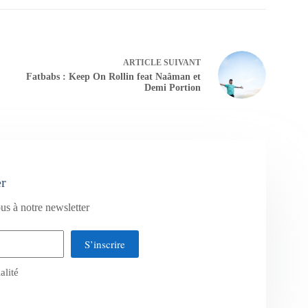
ARTICLE
SUIVANT
Fatbabs : Keep On Rollin feat Naâman et
Demi Portion
er
us à notre newsletter
S’inscrire
alité