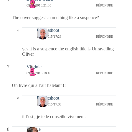
09/10/2015/21:30
RÉPONDRE
The cover suggests something like a suspence?
Bernieshoot
10/10/2015/17:29
RÉPONDRE
yes it is a suspence the english title is Unravelling
Oliver
Virginie
09/10/2015/18:16
RÉPONDRE
Un livre qui a l’air haletant !!
Bernieshoot
10/10/2015/17:30
RÉPONDRE
il l’est , je te le conseille vivement.
Floralie