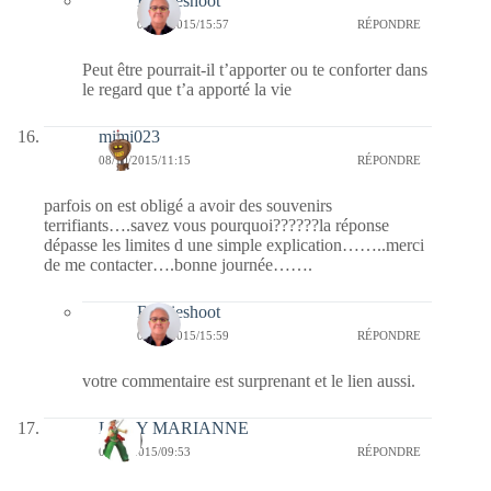
Bernieshoot
09/10/2015/15:57
RÉPONDRE
Peut être pourrait-il t’apporter ou te conforter dans
le regard que t’a apporté la vie
mimi023
08/10/2015/11:15
RÉPONDRE
parfois on est obligé a avoir des souvenirs
terrifiants….savez vous pourquoi??????la réponse
dépasse les limites d une simple explication……..merci
de me contacter….bonne journée…….
Bernieshoot
09/10/2015/15:59
RÉPONDRE
votre commentaire est surprenant et le lien aussi.
LADY MARIANNE
08/10/2015/09:53
RÉPONDRE