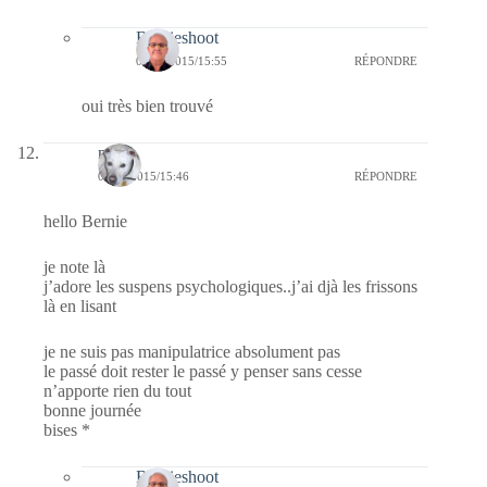
Bernieshoot
09/10/2015/15:55
RÉPONDRE
oui très bien trouvé
nays
08/10/2015/15:46
RÉPONDRE
hello Bernie
je note là
j’adore les suspens psychologiques..j’ai djà les frissons
là en lisant
je ne suis pas manipulatrice absolument pas
le passé doit rester le passé y penser sans cesse
n’apporte rien du tout
bonne journée
bises *
Bernieshoot