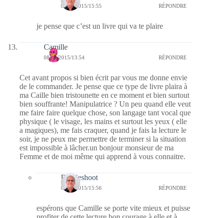
09/10/2015/15:55
RÉPONDRE
je pense que c’est un livre qui va te plaire
Camille
08/10/2015/13:54
RÉPONDRE
Cet avant propos si bien écrit par vous me donne envie
de le commander. Je pense que ce type de livre plaira à
ma Caille bien tristounette en ce moment et bien surtout
bien souffrante! Manipulatrice ? Un peu quand elle veut
me faire faire quelque chose, son langage tant vocal que
physique ( le visage, les mains et surtout les yeux ( elle
a magiques), me fais craquer, quand je fais la lecture le
soir, je ne peux me permettre de terminer si la situation
est impossible à lâcher.un bonjour monsieur de ma
Femme et de moi même qui apprend à vous connaitre.
Bernieshoot
09/10/2015/15:56
RÉPONDRE
espérons que Camille se porte vite mieux et puisse
profiter de cette lecture bon courage à elle et à