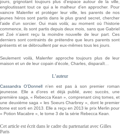
jours, grignotant toujours plus d’espace autour de la ville,
engloutissant tout ce qui a le malheur d’en approcher. Pour
vaincre Malenfer et protéger leur ville, les parents de nos
jeunes héros sont partis dans le plus grand secret, chercher
l’aide d’un sorcier. Oui mais voilà; au moment où l’historie
commence, ils sont partis depuis deux mois, sans que Gabriel
et Zoé n’aient reçu la moindre nouvelle de leur part. Ces
derniers sont contraints de prétendre que leurs parents sont
présents et se débrouillent par eux-mêmes tous les jours.
Seulement voilà, Malenfer approche toujours plus de leur
maison et un de leur copain d’école, Charles, disparaît…
L’auteur
Cassandra O’Donnell
n’en est pas à son premier roman
jeunesse. Elle a d’ores et déjà publié, avec succès, une
première saga, « Rebecca Kean », comprenant cinq tomes, et
une deuxième saga « les Soeurs Charbrey », dont le premier
tome est sorti en 2013. Elle a reçu en 2013 le prix Merlin pour
« Potion Macabre », le tome 3 de la série Rebecca Kean.
Cet article est écrit dans le cadre du partenariat avec Gilles
Paris