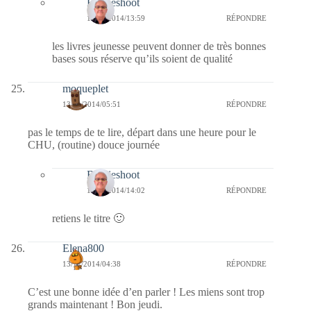
Bernieshoot
16/11/2014/13:59
RÉPONDRE
les livres jeunesse peuvent donner de très bonnes
bases sous réserve qu’ils soient de qualité
moqueplet
13/11/2014/05:51
RÉPONDRE
pas le temps de te lire, départ dans une heure pour le
CHU, (routine) douce journée
Bernieshoot
16/11/2014/14:02
RÉPONDRE
retiens le titre 🙂
Elena800
13/11/2014/04:38
RÉPONDRE
C’est une bonne idée d’en parler ! Les miens sont trop
grands maintenant ! Bon jeudi.