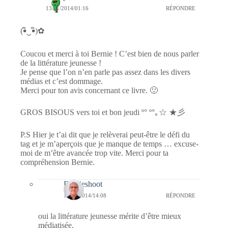
13/11/2014/01:16
RÉPONDRE
(•ิ‿•ิ)✿
Coucou et merci à toi Bernie ! C’est bien de nous parler
de la littérature jeunesse !
Je pense que l’on n’en parle pas assez dans les divers
médias et c’est dommage.
Merci pour ton avis concernant ce livre. 🙂
GROS BISOUS vers toi et bon jeudi º° º°｡☆ ★彡
P.S Hier je t’ai dit que je relèverai peut-être le défi du
tag et je m’aperçois que je manque de temps … excuse-
moi de m’être avancée trop vite. Merci pour ta
compréhension Bernie.
Bernieshoot
16/11/2014/14:08
RÉPONDRE
oui la littérature jeunesse mérite d’être mieux
médiatisée.