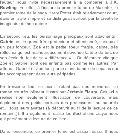
l’auteur nous invite nécessairement à la comparer à
J.K.
Rowling
. En effet, à l’instar du premier tome de Malenfer, le
premier tome de la saga Harry Potter était relativement court,
dans un style simple et se distinguait surtout par la créativité
imaginaire de son auteur.
En second lieu, les personnage principaux sont attachants :
Gabriel
est le grand frère protecteur et attentionné, curieux et
un peu fonceur.
Zoé
est la petite soeur fragile, calme, très
réfléchie qui est malheureusement devenue la tête de turc de
son école du fait de sa « différence »… On découvre vite que
Zoé et Gabriel sont des enfants pas comme les autres. Par
ailleurs, Gabriel et Zoé font partie d’une bande de copains qui
les accompagnent dans leurs péripéties.
En troisième lieu, ce point n’étant pas des moindres, ce
roman est très joliment illustré par
Jérémie Fleury
. Celui-ci a
réalisé non seulement l’illustration de couverture, mais
également des petits portraits des professeurs, au naturels
et… sous leurs avatars (à découvrir au fil de la lecture de ce
romain ;)). Il a également réalisé les illustrations crayonnées
qui parsèment la lecture de ce livre.
Dans l’ensemble, ce premier tome est assez réussi; Il nous