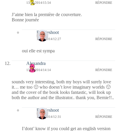
13/11/2014/15:54
RÉPONDRE
J’aime bien la première de couverture.
Bonne journée
Bernieshoot
16/11/2014/12:27
RÉPONDRE
oui elle est sympa
Alexandra
13/11/2014/14:14
RÉPONDRE
sounds very interesting, both my boys will surely love
it… me too 🙂 who doesn’t love imaginary worlds 🙂
and the cover of the book looks fantastic, will look up
both the author and the illustrator.. thank you, Bernie!!..
Bernieshoot
16/11/2014/12:31
RÉPONDRE
I’dont’ know if you could get an english version